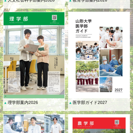
▲
▲
理学部案内2026
医学部ガイド2027
▲
▲