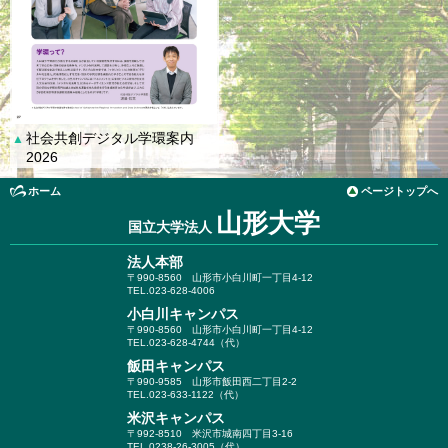
社会共創デジタル学環案内
▲
2026
ホーム
ページトップへ
山形大学
国立大学法人
法人本部
〒990-8560
山形市小白川町一丁目4-12
TEL.023-628-4006
小白川キャンパス
〒990-8560
山形市小白川町一丁目4-12
TEL.023-628-4744（代）
飯田キャンパス
〒990-9585
山形市飯田西二丁目2-2
TEL.023-633-1122（代）
米沢キャンパス
〒992-8510
米沢市城南四丁目3-16
TEL.0238-26-3005（代）