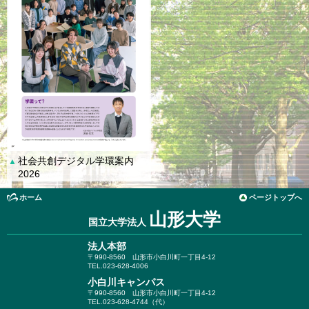
社会共創デジタル学環案内
▲
2026
ホーム
ページトップへ
山形大学
国立大学法人
法人本部
〒990-8560
山形市小白川町一丁目4-12
TEL.023-628-4006
小白川キャンパス
〒990-8560
山形市小白川町一丁目4-12
TEL.023-628-4744（代）