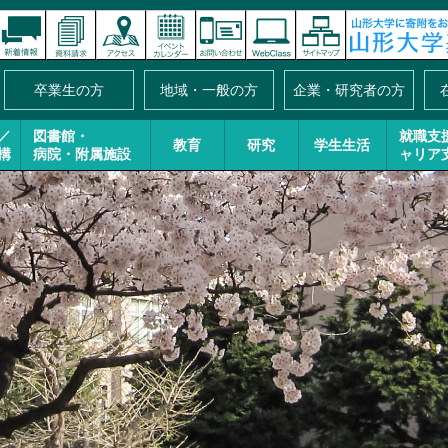
卒業生の方
地域・一般の方
企業・研究者の方
／
図書館・
就職支
教育
研究
学生生活
構
病院・附属施設
ャリア