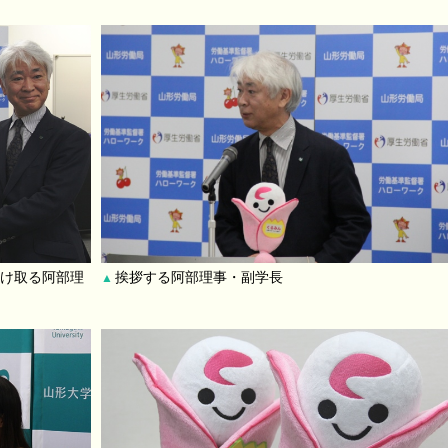
け取る阿部理
挨拶する阿部理事・副学長
▲