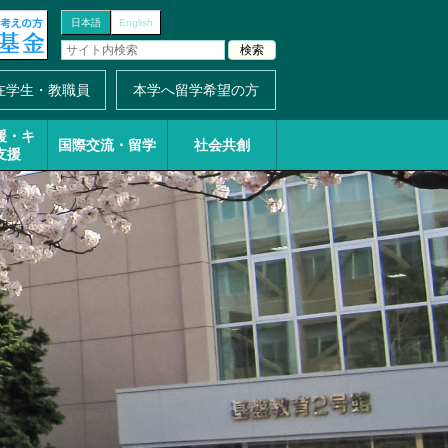
日本語
English
在学生・教職員
本学へ留学希望の方
援・
キ
国際交流・留学
社会共創
支援