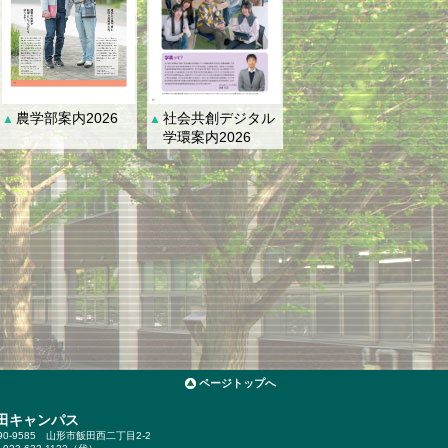
社会共創デジタル
農学部案内2026
▲
▲
学環案内2026
ページトップへ
田キャンパス
90-9585
山形市飯田西二丁目2-2