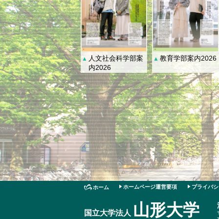
人文社会科学部案
教育学部案内2026
▲
▲
内2026
ホームページ運営要項
プライバシ
ホーム
山形大学
国立大学法人