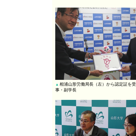
相浦山形労働局長（左）から認定証を受
▲
事・副学長