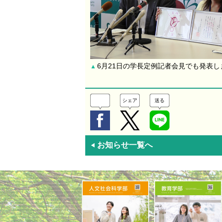
6月21日の学長定例記者会見でも発表し
▲
シェア
送る
お知らせ一覧へ
◀