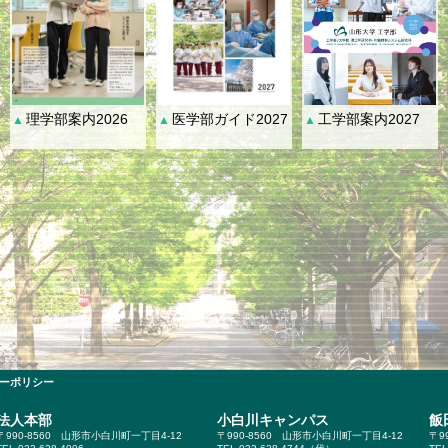
理学部案内2026
医学部ガイド2027
工学部案内2027
▲
▲
▲
ーポリシー
法人本部
小白川キャンパス
飯
〒990-8560
山形市小白川町一丁目4-12
〒990-8560
山形市小白川町一丁目4-12
〒9