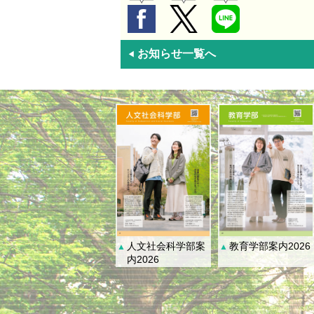
お知らせ一覧へ
◀
人文社会科学部案
教育学部案内2026
▲
▲
内2026