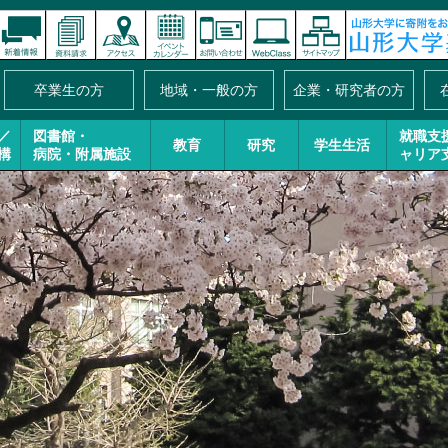
卒業生の方
地域・一般の方
企業・研究者の方
／
図書館・
就職支
教育
研究
学生生活
構
病院・附属施設
ャリア