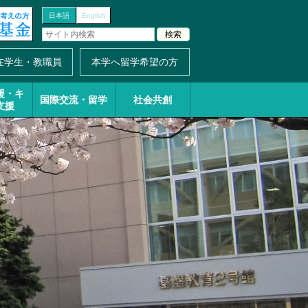
日本語
English
在学生・教職員
本学へ留学希望の方
援・
キ
国際交流・留学
社会共創
支援