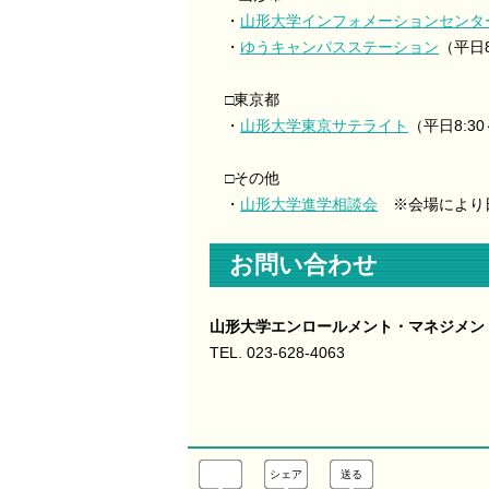
・
山形大学インフォメーションセンタ
・
ゆうキャンパスステーション
（平日8
□東京都
・
山形大学東京サテライト
（平日8:30
□その他
・
山形大学進学相談会
※会場により
お問い合わせ
山形大学エンロールメント・マネジメン
TEL. 023-628-4063
シェア
送る