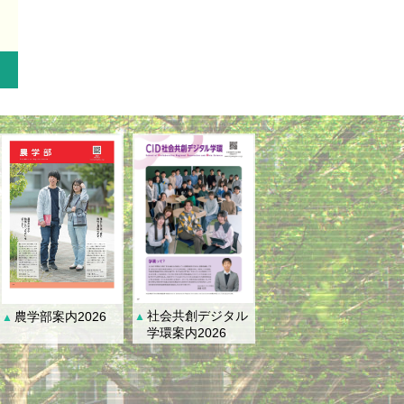
社会共創デジタル
農学部案内2026
▲
▲
学環案内2026