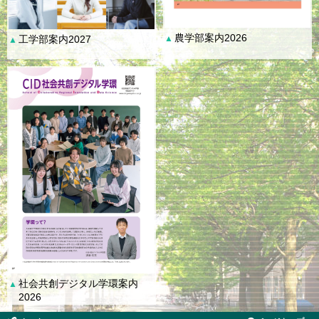
農学部案内2026
工学部案内2027
▲
▲
社会共創デジタル学環案内
▲
2026