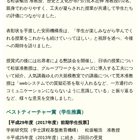
る松坂暢浩 准教授、歴史と文化が専門の荒木志伸 准教授の‬2名。
親身でわかりやすく、工夫が凝らされた授業が共通して学生たち
の評価につながりました。
表彰状を手渡した安田機構長は、「学生が楽しみながら学んでく
れる授業をこれからも続けていってほしい」と祝辞を述べ、今後
への期待を語りました。
授賞式の後には出席者による懇談会を開催し、日頃の授業につい
て松坂准教授は、グループワークをスムーズに導入する工夫につ
いて紹介。人気講義ゆえの大規模教室での講義について荒木准教
授は「webシステムでの質疑応答を取り入れるなど、一方通行の
コミュニケーションにならないように意識している」と振り返る
など、様々な意見を交換しました。
ベストティーチャー賞（学生推薦）
【平成29年度（2017年度）前期学生投票】
学術研究院（学士課程基盤教育機構） 松坂暢浩 准教授
※平成25年度（2013年度）に続き、2回目の受賞