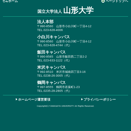
ホーム
ページトップへ
山形大学
国立大学法人
法人本部
〒990-8560
山形市小白川町一丁目4-12
TEL.023-628-4006
小白川キャンパス
〒990-8560
山形市小白川町一丁目4-12
TEL.023-628-4744（代）
飯田キャンパス
〒990-9585
山形市飯田西二丁目2-2
TEL.023-633-1122（代）
米沢キャンパス
〒992-8510
米沢市城南四丁目3-16
TEL.0238-26-3005（代）
鶴岡キャンパス
〒997-8555
鶴岡市若葉町1-23
TEL.0235-28-2805（代）
ホームページ運営要項
プライバシーポリシー
Copyright(C) YAMAGATA UNIVERSITY All Rights Reserved.