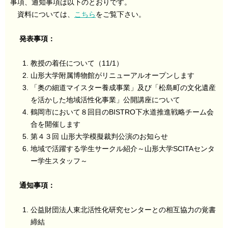
事項、通知事項は以下のとおりです。
資料については、
こちら
をご覧下さい。
発表事項：
教授の着任について（11/1）
山形大学附属博物館がリニューアルオープンします
「奥の細道マイスター養成事業」及び「松島町の文化遺産
を活かした地域活性化事業」公開講座について
鶴岡市において８回目のBISTRO下水道推進戦略チーム会
合を開催します
第４３回 山形大学模擬裁判公演のお知らせ
地域で活躍する学生サークル紹介～山形大学SCITAセンタ
ー学生スタッフ～
通知事項：
公益財団法人東北活性化研究センターとの相互協力の覚書
締結