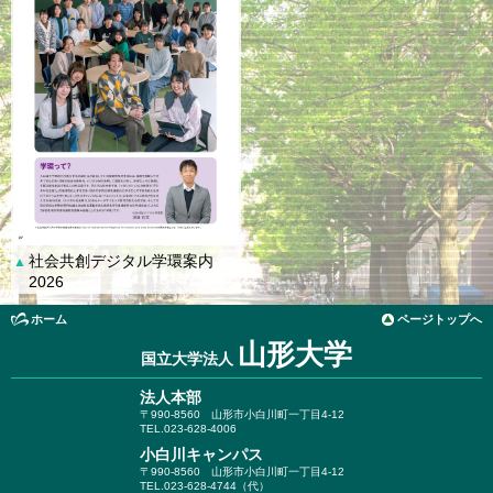
社会共創デジタル学環案内
▲
2026
ホーム
ページトップへ
山形大学
国立大学法人
法人本部
〒990-8560
山形市小白川町一丁目4-12
TEL.023-628-4006
小白川キャンパス
〒990-8560
山形市小白川町一丁目4-12
TEL.023-628-4744（代）