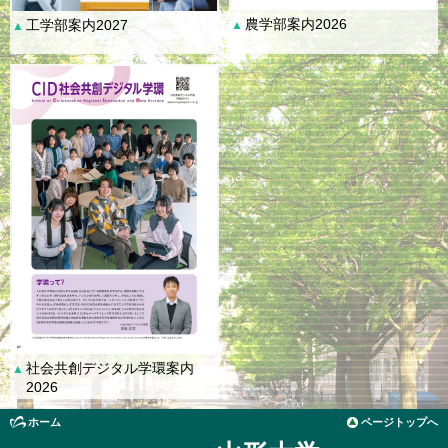
農学部案内2026
工学部案内2027
▲
▲
社会共創デジタル学環案内
▲
2026
ホーム
ページトップへ