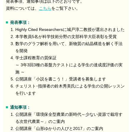
発表事項、通知事項は以下のとおりです。
資料については、
こちら
をご覧下さい。
発表事項：
Highly Cited Researchersに城戸淳二教授が選出されました
本学教員5名が科学技術分野の文部科学大臣表彰を受賞
数学のグラフ解析を用いて、新物質の結晶構造を解く手法
を開発
学士課程教育の質保証
～ 3年3回3種の基盤力テストによる学生の達成度評価の実
施 ～
公開講座「小説を書こう！」受講者を募集します
チェリスト･指揮者の鈴木秀美氏による学生の公開レッスン
を行います
通知事項：
公開講座「環境保全型農業の新時代～少ない資源で栽培す
る次世代農業～」のご案内
公開講座「山形ゆかりの人びと2017」のご案内