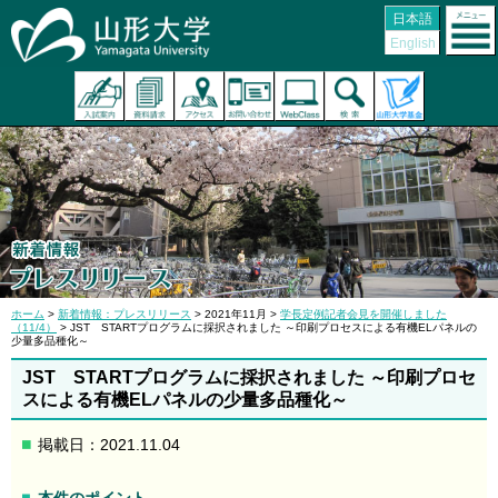
日本語
English
ホーム
>
新着情報：プレスリリース
> 2021年11月 >
学長定例記者会見を開催しました
（11/4）
> JST STARTプログラムに採択されました ～印刷プロセスによる有機ELパネルの
少量多品種化～
JST STARTプログラムに採択されました ～印刷プロセ
スによる有機ELパネルの少量多品種化～
掲載日：2021.11.04