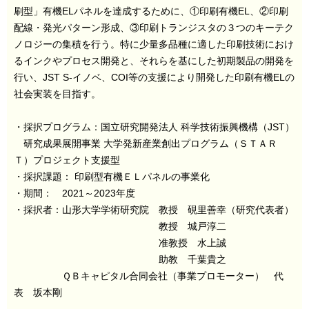
刷型」有機ELパネルを達成するために、①印刷有機EL、②印刷
配線・発光パターン形成、③印刷トランジスタの３つのキーテク
ノロジーの集積を行う。特に少量多品種に適した印刷技術におけ
るインクやプロセス開発と、それらを基にした初期製品の開発を
行い、JST S-イノベ、COI等の支援により開発した印刷有機ELの
社会実装を目指す。
・採択プログラム：国立研究開発法人 科学技術振興機構（JST）
研究成果展開事業 大学発新産業創出プログラム（ＳＴＡＲ
Ｔ）プロジェクト支援型
・採択課題： 印刷型有機ＥＬパネルの事業化
・期間： 2021～2023年度
・採択者：山形大学学術研究院 教授 硯里善幸（研究代表者）
教授 城戸淳二
准教授 水上誠
助教 千葉貴之
ＱＢキャピタル合同会社（事業プロモーター） 代
表 坂本剛