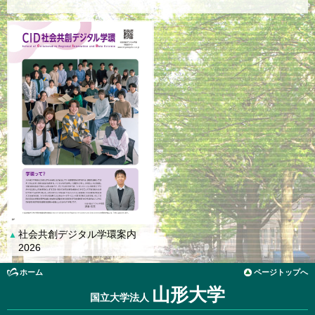
社会共創デジタル学環案内
▲
2026
ホーム
ページトップへ
山形大学
国立大学法人