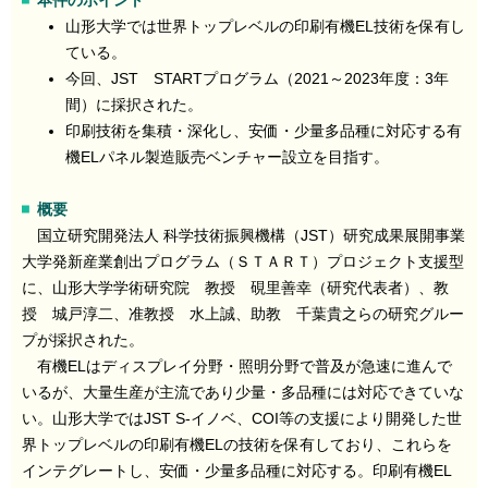
本件のポイント
山形大学では世界トップレベルの印刷有機EL技術を保有し
ている。
今回、JST STARTプログラム（2021～2023年度：3年
間）に採択された。
印刷技術を集積・深化し、安価・少量多品種に対応する有
機ELパネル製造販売ベンチャー設立を目指す。
概要
国立研究開発法人 科学技術振興機構（JST）研究成果展開事業
大学発新産業創出プログラム（ＳＴＡＲＴ）プロジェクト支援型
に、山形大学学術研究院 教授 硯里善幸（研究代表者）、教
授 城戸淳二、准教授 水上誠、助教 千葉貴之らの研究グルー
プが採択された。
有機ELはディスプレイ分野・照明分野で普及が急速に進んで
いるが、大量生産が主流であり少量・多品種には対応できていな
い。山形大学ではJST S-イノベ、COI等の支援により開発した世
界トップレベルの印刷有機ELの技術を保有しており、これらを
インテグレートし、安価・少量多品種に対応する。印刷有機EL