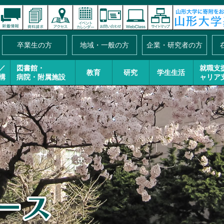
卒業生の方
地域・一般の方
企業・研究者の方
／
図書館・
就職支
教育
研究
学生生活
構
病院・附属施設
ャリア