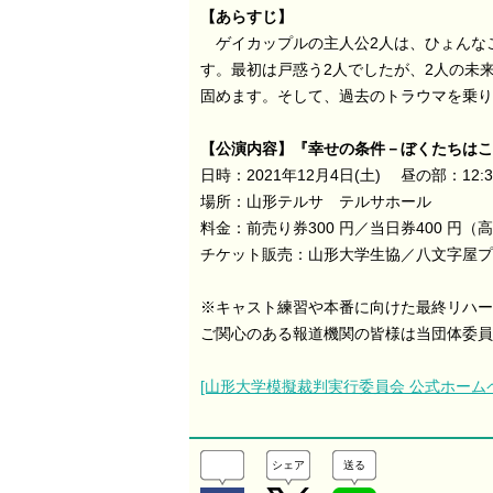
【あらすじ】
ゲイカップルの主人公2人は、ひょんな
す。最初は戸惑う2人でしたが、2人の未
固めます。そして、過去のトラウマを乗り
【公演内容】『幸せの条件－ぼくたちはこ
日時：2021年12月4日(土) 昼の部：12
場所：山形テルサ テルサホール
料金：前売り券300 円／当日券400 円
チケット販売：山形大学生協／八文字屋
※キャスト練習や本番に向けた最終リハー
ご関心のある報道機関の皆様は当団体委員
[山形大学模擬裁判実行委員会 公式ホーム
シェア
送る