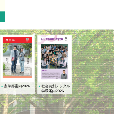
社会共創デジタル
農学部案内2026
▲
▲
学環案内2026