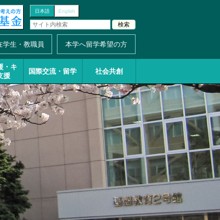
日本語
English
在学生・教職員
本学へ留学希望の方
援・
キ
国際交流・留学
社会共創
支援