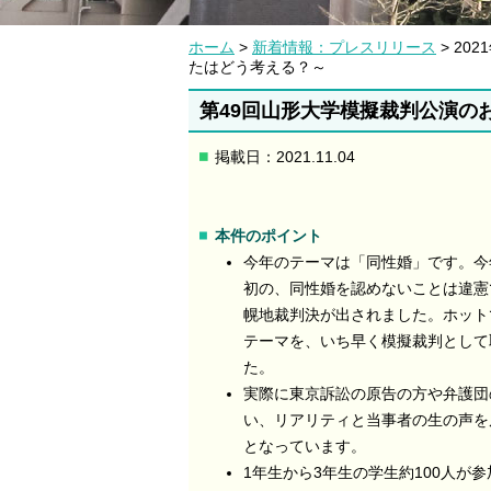
ホーム
>
新着情報：プレスリリース
> 202
たはどう考える？～
第49回山形大学模擬裁判公演の
掲載日：2021.11.04
本件のポイント
今年のテーマは「同性婚」です。今
初の、同性婚を認めないことは違憲
幌地裁判決が出されました。ホット
テーマを、いち早く模擬裁判として
た。
実際に東京訴訟の原告の方や弁護団
い、リアリティと当事者の生の声を
となっています。
1年生から3年生の学生約100人が