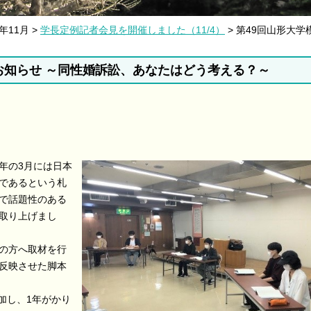
1年11月 >
学長定例記者会見を開催しました（11/4）
> 第49回山形大
お知らせ ～同性婚訴訟、あなたはどう考える？～
年の3月には日本
であるという札
で話題性のある
取り上げまし
の方へ取材を行
反映させた脚本
参加し、1年がかり