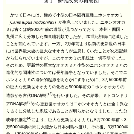
かつて日本には、極めて小型の日本固有亜種ニホンオオカミ
（
Canis lupus hodophilax
）が生息していました。ニホンオオカ
ミは古くは約9000年前の遺骸が見つかっており、本州・四国・
九州に広く分布した肉食哺乳類でしたが、20世紀初頭に絶滅した
ことが知られています。一方、2万年前より以前の更新世の日本
には世界最大級の巨大なオオカミが生息していたことが化石記録
から知られていますが、このオオカミの系統は一切不明でした。
そのため、更新世の巨大なオオカミと小型のニホンオオカミとの
進化的な関連性については長年論争となっていました。そこでニ
ホンオオカミの遺伝的起源を明らかにするために、3万5000年前
の巨大な更新世オオカミの化石と5000年前のニホンオオカミの
(2)
遺骸から古代DNA解析
を行いました。その結果、ミトコンドリ
(3)
アDNA解析
から更新世オオカミはニホンオオカミとは全く異な
り古くに分岐した系統であることが明らかとなりました。また分
(4)
岐年代推定
により、巨大な更新世オオカミは5万7000 年前～3
万5000年前の間に大陸から日本列島へ渡り、その後、3万7000年
前～1万4000年前の間にニホンオオカミの祖先に繋がる系統が渡