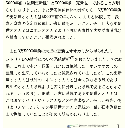
5000年前（後期更新世）と5000年前（完新世）であることが明
らかになりました。また安定同位体比の分析から、3万5000年前
の更新世オオカミは5000年前のニホンオオカミと比較して、炭
素と窒素の安定同位体比が高い値を示したことから、巨大な更新
世オオカミはニホンオオカミよりも強い肉食性で大型草食哺乳類
を捕食していたことが推察されました。
また3万5000年前の大型の更新世オオカミから得られたミトコ
(7)
ンドリアDNA情報について系統解析
をおこないました。その結
果、これまで本州・四国・九州には絶滅したニホンオオカミの1
亜種しか生息していなかったと認識されていましたが、この更新
世オオカミは既知のニホンオオカミとは全く異なる系統であり、
現生のオオカミ系統よりも古くに分岐した系統であることが示さ
れました（図３）。絶滅した古い系統である更新世オオカミは、
これまでシベリアやアラスカなどの亜寒帯などからしか報告があ
りませんでしたが、その更新世オオカミ系統の一部が日本列島に
まで到達していたことが初めて明らかになりました。