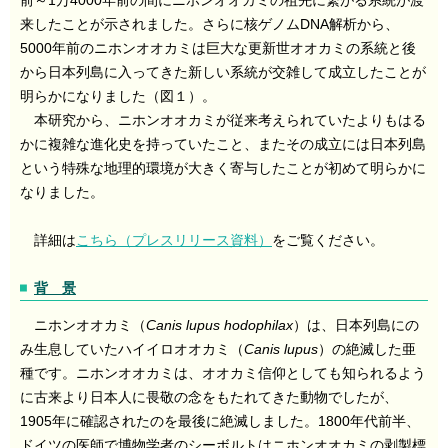
来したことが示されました。さらに核ゲノムDNA解析から、
5000年前のニホンオオカミは巨大な更新世オオカミの系統と後
から日本列島に入ってきた新しい系統が交雑して成立したことが
明らかになりました（図１）。
本研究から、ニホンオオカミが従来考えられていたよりもはる
かに複雑な進化史を持っていたこと、またその成立には日本列島
という特殊な地理的環境が大きく寄与したことが初めて明らかに
なりました。
詳細は
こちら（プレスリリース資料）
をご覧ください。
背 景
ニホンオオカミ（
Canis lupus hodophilax
）は、日本列島にの
み生息していたハイイロオオカミ（
Canis lupus
）の絶滅した亜
種です。ニホンオオカミは、オオカミ信仰としても知られるよう
に古来より日本人に畏敬の念をもたれてきた動物でしたが、
1905年に確認されたのを最後に絶滅しました。1800年代前半、
ドイツの医師で博物学者のシーボルトはニホンオオカミの剥製標