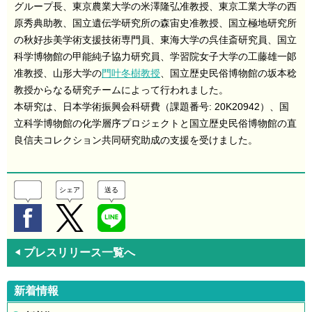
グループ長、東京農業大学の米澤隆弘准教授、東京工業大学の西
原秀典助教、国立遺伝学研究所の森宙史准教授、国立極地研究所
の秋好歩美学術支援技術専門員、東海大学の呉佳斎研究員、国立
科学博物館の甲能純子協力研究員、学習院女子大学の工藤雄一郞
准教授、山形大学の
門叶冬樹教授
、国立歴史民俗博物館の坂本稔
教授からなる研究チームによって行われました。
本研究は、日本学術振興会科研費（課題番号: 20K20942）、国
立科学博物館の化学層序プロジェクトと国立歴史民俗博物館の直
良信夫コレクション共同研究助成の支援を受けました。
シェア
送る
プレスリリース一覧へ
◀
新着情報