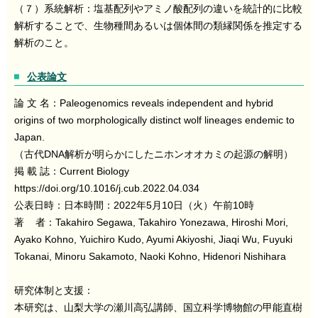
（７）系統解析：塩基配列やアミノ酸配列の違いを統計的に比較
解析することで、生物種間あるいは個体間の類縁関係を推定する
解析のこと。
公表論文
論 文 名：Paleogenomics reveals independent and hybrid
origins of two morphologically distinct wolf lineages endemic to
Japan.
（古代DNA解析が明らかにしたニホンオオカミの起源の解明）
掲 載 誌：Current Biology
https://doi.org/10.1016/j.cub.2022.04.034
公表日時：日本時間：2022年5月10日（火）午前10時
著 者：Takahiro Segawa, Takahiro Yonezawa, Hiroshi Mori,
Ayako Kohno, Yuichiro Kudo, Ayumi Akiyoshi, Jiaqi Wu, Fuyuki
Tokanai, Minoru Sakamoto, Naoki Kohno, Hidenori Nishihara
研究体制と支援：
本研究は、山梨大学の瀬川高弘講師、国立科学博物館の甲能直樹