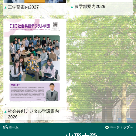
農学部案内2026
工学部案内2027
▲
▲
社会共創デジタル学環案内
▲
2026
ホーム
ページトップへ