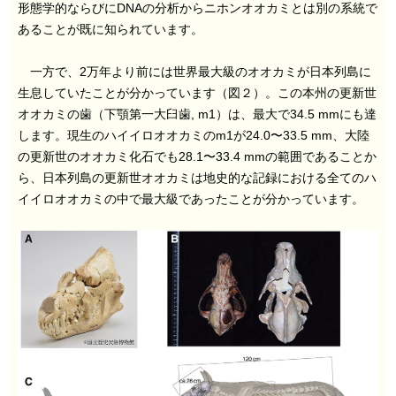
形態学的ならびにDNAの分析からニホンオオカミとは別の系統で
あることが既に知られています。
一方で、2万年より前には世界最大級のオオカミが日本列島に
生息していたことが分かっています（図２）。この本州の更新世
オオカミの歯（下顎第一大臼歯, m1）は、最大で34.5 mmにも達
します。現生のハイイロオオカミのm1が24.0〜33.5 mm、大陸
の更新世のオオカミ化石でも28.1〜33.4 mmの範囲であることか
ら、日本列島の更新世オオカミは地史的な記録における全てのハ
イイロオオカミの中で最大級であったことが分かっています。