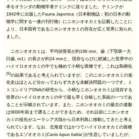
本をオランダの動物学者テミンクに送りました。テミンクが
1842年に出版したFauna Japonica（日本動物誌：初の日本の動
物学に関する一連の刊行物）にニホンオオカミを記載したことに
より、日本固有であるニホンオオカミの存在が広く世界に知られ
ました。
ニホンオオカミは、平均頭骨長が約196 mm、歯（下顎第一大
臼歯, m1）の長さが約24 mmと、現存ならびに絶滅した世界中の
ハイイロオオカミの中でも極めて小柄な亜種です。これは島嶼化
(5)
の結果であると考えられていますが、このニホンオオカミの進
化史はほとんど分かっておらず大きな未解決問題の一つです。ミ
トコンドリアDNAの研究から、小柄なニホンオオカミは現存する
世界のハイイロオオカミの中で最も早く分岐した系統の一つであ
ることが示唆されています。また、ニホンオオカミの最古の遺骸
は9000年前まで遡ることができるため、それ以前にニホンオオ
カミの祖先がユーラシア大陸から日本列島に移動してきたと考え
られています。なお、北海道ではかつてハイイロオオカミの亜種
であるエゾオオカミ(
Canis lupus hattai
)が生息していましたが、