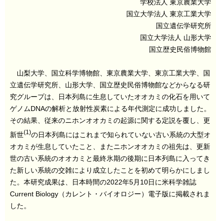
学校法人 東京農業大学
国立大学法人 東京工業大学
国立遺伝学研究所
国立大学法人 山形大学
国立歴史民俗博物館
山梨大学、国立科学博物館、東京農業大学、東京工業大学、国
立遺伝学研究所、山形大学、国立歴史民俗博物館などからなる研
究グループは、日本列島に生息していたオオカミの化石を用いて
ゲノムDNAの解析と放射性炭素による年代測定に成功しました。
その結果、従来のニホンオオカミの起源に関する定説を覆し、更
(1)
新世
の日本列島にはこれまで知られていない古い系統の大型オ
オカミが生息していたこと、またニホンオオカミの祖先は、更新
世の古い系統のオオカミと最終氷期の後期に日本列島に入ってき
た新しい系統の交雑により成立したことを初めて明らかにしまし
た。本研究成果は、日本時間の2022年5月10日に米科学雑誌
Current Biology（カレント・バイオロジー）電子版に掲載されま
した。