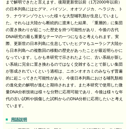
まで解明できたと言えます。後期更新世以前（1万2000年以前）
の日本列島にはヒグマ、バイソン、オオツノジカ、ヘラジカ、ト
ラ、ナウマンゾウといった様々な大型哺乳類が生息していまし
た。それらは大陸から断続的に渡来した結果、「重層的」に集団
の置き換わりが起こった歴史を持つ可能性があり、今後の古代
DNA研究の最も重要なテーマの一つになると考えられます。実
際、更新世の日本列島に生息していたヒグマもユーラシア大陸か
ら日本列島への複数回の移動の歴史があったことが最近明らかに
なっています。しかも本研究で示されたように、古い系統が新し
い系統に完全に置き換わるのではなく交雑することで新しい集団
が形成されていくという過程は、ニホンオオカミのみならず普遍
的に起こってきた可能性があり、今後日本列島における哺乳類相
の進化史の解明が進むと期待されます。また本研究で使用した微
量DNA分析技術は様々な分野に応用可能であり、今後は様々な年
代の古い試料や損傷した試料からのDNA分析に応用したいと考え
ています。
用語説明