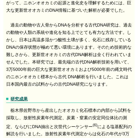
がって、ニホンオオカミの起源と進化史を理解するためには、巨
大な更新世オオカミのDNA情報に基づいた解析が必要でした。
過去の動物や古人骨からDNAを分析する古代DNA研究は、過去
の動物や人類の系統や進化を知る上でとても有力な方法です。し
かし、日本は高温多湿かつ酸性土壌が多く、化石に残存している
DNAの保存状態が極めて悪い環境にあります。そのため技術的な
難しさから、更新世オオカミの古代DNA解析は全く行われていま
せんでした。本研究では、最先端の古代DNA解析技術を用いて、
3万5000年前の巨大な更新世オオカミおよび5000年前の縄文時代
のニホンオオカミ標本から古代 DNA解析を行いました。これは
日本国内最古の試料からの古代DNA研究になります。
研究成果
栃木県佐野市から産出したオオカミ化石標本の内部から試料を
採取し、放射性炭素年代測定、炭素・窒素の安定同位体比の測
(6)
定、ならびにDNA抽出と次世代シーケンサー
による塩基配列の
解読を行いました。放射性炭素年代測定からは化石の年代が3万