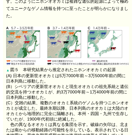
す。このようにニホンオオカミは複雑な遺伝的起源によって極め
てユニークなゲノム情報を持つに至ったことが明らかになりまし
た。
図５ 本研究結果から推定されたニホンオオカミの起源
▲
(A) 日本の更新世オオカミは5万7000年前～3万5000年前の間に
日本列島に移動した。
(B）シベリアの更新世オオカミと現生オオカミの祖先系統と遺伝
的交流を持つオオカミが、約3万7000年前～1万4000年前の間に
日本列島に移動した。
(C）交雑の結果、複数のオオカミ系統のゲノムを持つニホンオオ
カミが成立した。最終氷期以降、日本列島のオオカミは大陸のオ
オカミから地理的に完全に隔離され、本州・四国・九州で生存し
ていたが、1900年代初頭に絶滅した。
色の異なるオオカミは異なる集団を示す。破線の矢印は、北ま
たは南からの移動経路の可能性を示している。表示されている日