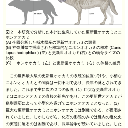
図２ 本研究で分析した本州に生息していた更新世オオカミとニ
ホンオオカミ
(A) 今回分析した栃木県産の更新世オオカミの頭骨
(B) 神奈川県で捕獲された標準的なニホンオオカミの標本 (Canis
lupus hodophilax ) (左) と更新世オオカミ(右) との頭骨サイズの
比較
(C) ニホンオオカミ（左）と更新世オオカミ（右）の体格の差異
この世界最大級の更新世オオカミの系統的位置づけや、小柄な
ニホンオオカミとの関係は一切不明であり、長年の謎とされてき
ました。これまで主に次の２つの仮説（1）巨大な更新世オオカ
ミはニホンオオカミの直接の祖先であり、この更新世オオカミが
島嶼適応によって小型化を遂げてニホンオオカミとなった。(2)
巨大な更新世オオカミとニホンオオカミは別種である。が提唱さ
れていました。しかしながら、化石の形態のみでは種内の進化史
の実態に迫るのは困難であり、長年論争が続いていました。した