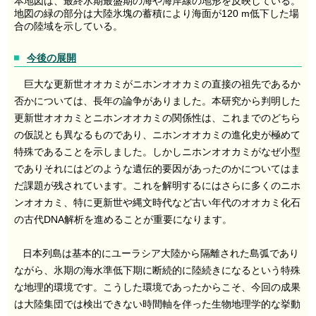
本地図は、最終氷期最盛期の海や海岸線の地形を反映している。
地図の緑の部分は大陸氷塊の蓄積により海面が120 m低下した場
合の陸域を示している。
今後の展開
巨大な更新世オオカミがニホンオオカミの直接の祖先であるか
否かについては、長年の論争がありました。本研究から判明した
更新世オオカミとニホンオオカミの関係性は、これまでのどちら
の仮説とも異なるものであり、ニホンオオカミの進化史が極めて
特殊であることを示しました。しかしニホンオオカミがなぜ小型
でありそれにはどのような遺伝的要因があったのかについてはま
だ課題が残されています。これを解明するにはさらに多くのニホ
ンオオカミ、特に更新世や縄文時代など古い年代のオオカミ化石
の古代DNA解析を進めることが重要になります。
日本列島は基本的にユーラシア大陸から隔離された島弧であり
ながら、氷期の海水準低下期に断続的に陸続きになるという特殊
な地理的環境です。こうした環境であったからこそ、今回の成果
は大陸集団では検出できない時間軸を伴った生物地理学的な挙動