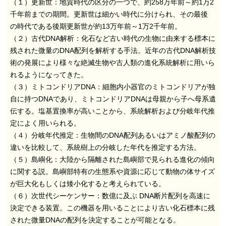
（１）更新世：地質時代の区分の一つで、約258万年前～約1万2
千年前までの期間。更新世は細かい時代に分けられ、その最後
の時代である後期更新世が約13万年前～1万2千年前。
（２）古代DNA解析：化石など古い時代の生物に由来する標本に
残された微量のDNA配列を解析する手法。近年の古代DNA解析技
術の発展により様々な絶滅生物や古人類の進化系統解析に用いら
れるようになってきた。
（３）ミトコンドリアDNA：細胞内小器官のミトコンドリアが独
自に持つDNAであり、ミトコンドリアDNAは母親から子へ母系遺
伝する。塩基置換率が高いことから、系統解析および分岐年代推
定によく用いられる。
（４）分岐年代推定：生物間のDNA配列あるいはアミノ酸配列の
違いを比較して、系統樹上の分岐した年代を推定する方法。
（５）島嶼化：大陸から隔離された島嶼部で見られる進化の傾向
に関する説。島嶼部特有の生態系や資源に応じて動物の体サイズ
が巨大化もしくは矮小化すると考えられている。
（６）次世代シーケンサー：数億に及ぶ DNA断片配列を高速に
決定できる装置。この機器を用いることにより古い化石標本に残
された微量DNAの配列を決定することが可能となる。