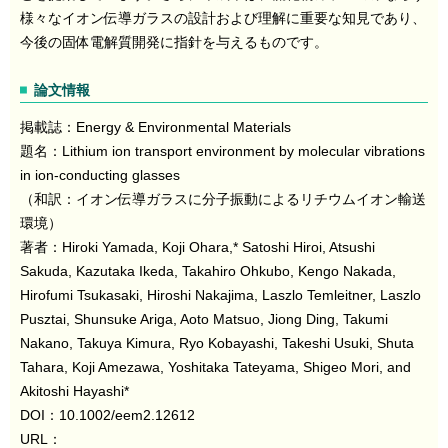
様々なイオン伝導ガラスの設計および理解に重要な知見であり、
今後の固体電解質開発に指針を与えるものです。
論文情報
掲載誌：Energy & Environmental Materials
題名：Lithium ion transport environment by molecular vibrations
in ion-conducting glasses
（和訳：イオン伝導ガラスに分子振動によるリチウムイオン輸送
環境）
著者：Hiroki Yamada, Koji Ohara,* Satoshi Hiroi, Atsushi
Sakuda, Kazutaka Ikeda, Takahiro Ohkubo, Kengo Nakada,
Hirofumi Tsukasaki, Hiroshi Nakajima, Laszlo Temleitner, Laszlo
Pusztai, Shunsuke Ariga, Aoto Matsuo, Jiong Ding, Takumi
Nakano, Takuya Kimura, Ryo Kobayashi, Takeshi Usuki, Shuta
Tahara, Koji Amezawa, Yoshitaka Tateyama, Shigeo Mori, and
Akitoshi Hayashi*
DOI：10.1002/eem2.12612
URL：