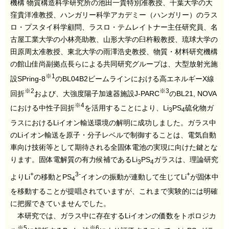
機構 物質構造科学研究所の池田一貴特別准教授、千葉大学の大
窪貴洋准教授、ハンガリー科学アカデミー（ハンガリー）のラス
ロ・プスタイ科学顧問、ラスロ・テムレイトナー主任研究員、名
古屋工業大学の小林亮助教、山形大学の臼杵毅教授、琉球大学の
田原周太准教授、東北大学の雨澤浩史教授、物質・材料研究機構
の館山佳尚副拠点長らによる共同研究グループは、大型放射光施
※1
設SPring-8
のBL04B2ビームラインにおける高エネルギーX線
※2
※3
回折
および、大強度陽子加速器施設J-PARC
のBL21, NOVA
※4
における中性子回折
を活用することにより、Li
PS
硫化物ガ
3
4
ラスにおけるLiイオン輸送環境の解明に成功しました。ガラス中
のLiイオン輸送を原子・分子レベルで制御することは、電気自動
車向け技術等として期待される全固体電池の実現に向けた鍵とな
ります。固体電解質の有力候補であるLi
PS
ガラスは、理論研究
3
4
+
3-
+
よりLi
の移動とPS
イオンの振動が連動して生じてLi
が固体中
4
を移動することが提唱されていますが、これまで実験的には明確
に把握できていませんでした。
本研究では、ガラス中に存在するLiイオンの価数をトポロジカ
※5
※6