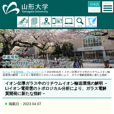
日本語
English
ホーム
>
新着情報：プレスリリース
> 2023年04月 > イオン伝導ガラス中のリチウムイオン輸
送環境の解明 －Liイオン電荷雲のトポロジカル分析により、ガラス電解質開発に新たな指針－
イオン伝導ガラス中のリチウムイオン輸送環境の解明 －
Liイオン電荷雲のトポロジカル分析により、ガラス電解
質開発に新たな指針－
掲載日：2023.04.07