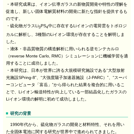
・本研究成果は、イオン伝導ガラスの新物質開発や特性の理解を
促進し、新しい固体電解質材料の開発に新たな指針を提供するも
のです。
・硫化物ガラスLi
PS
中に存在するLiイオンの電荷雲をトポロジ
3
4
カルに解析し、3種類のLiイオン環境が存在することを解明しま
した。
・液体・非晶質物質の構造解析に用いられる逆モンテカルロ
（reverse Monte Carlo, RMC）シミュレーションに機械学習を適
用することに成功しました。
・本研究は、日本が世界に誇る大規模研究施設である“大型放射
光施設SPring-8”、“大強度陽子加速器施設（J-PARC）”、“スーパ
ーコンピュータ「富岳」”から得られた結果を複合的に用いるこ
とで、Liイオン輸送特性が向上している一部結晶化したガラスの
Liイオン環境の解明に初めて成功しました。
研究の背景
1990年代から、硫化物ガラスの開発と材料特性、それを用い
た全固体電池に関する研究が世界中で進められてきました。