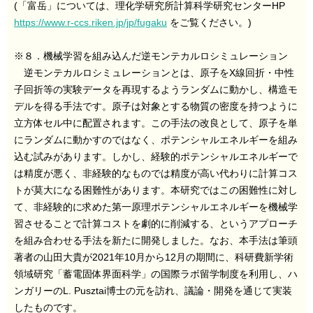
(「富岳」については、理化学研究所計算科学研究センターHP
https://www.r-ccs.riken.jp/jp/fugaku
をご覧ください。)
※８．機械学習を組み込んだ逆モンテカルロシミュレーション
逆モンテカルロシミュレーションとは、原子をX線回折・中性
子回折等の実験データを再現するようランダムに動かし、構造モ
デルを得る手法です。原子は対象とする物質の密度を持つように
立方体セル中に配置されます。この手法の改良として、原子を単
にランダムに動かすのではなく、ポテンシャルエネルギーを組み
込む試みがあります。しかし、経験的ポテンシャルエネルギーで
は精度が悪く、非経験的なものでは精度が高い代わりに計算コス
トが莫大になる困難性があります。本研究ではこの困難性に対し
て、非経験的に求めた第一原理ポテンシャルエネルギーを機械学
習させることで計算コストを劇的に削減する、というアプローチ
を組み合わせる手法を新たに開発しました。なお、本手法は筆頭
著者の山田大貴が2021年10月から12月の期間に、科研費新学術
領域研究「蓄電固体界面科学」の国際ラボ留学制度を利用し、ハ
ンガリーのL. Pusztai博士の元を訪れ、議論・開発を通じて実装
したものです。