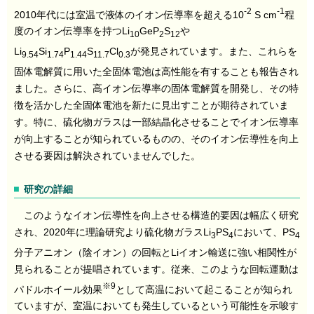
-2
-1
2010年代には室温で液体のイオン伝導率を超える10
S cm
程
度のイオン伝導率を持つLi
GeP
S
や
10
2
12
Li
Si
P
S
Cl
が発見されています。また、これらを
9.54
1.74
1.44
11.7
0.3
固体電解質に用いた全固体電池は高性能を有することも報告され
ました。さらに、高イオン伝導率の固体電解質を開発し、その特
徴を活かした全固体電池を新たに見出すことが期待されていま
す。特に、硫化物ガラスは一部結晶化させることでイオン伝導率
が向上することが知られているものの、そのイオン伝導性を向上
させる要因は解決されていませんでした。
研究の詳細
このようなイオン伝導性を向上させる構造的要因は幅広く研究
され、2020年に理論研究より硫化物ガラスLi
PS
において、PS
3
4
4
分子アニオン（陰イオン）の回転とLiイオン輸送に強い相関性が
見られることが提唱されています。従来、このような回転運動は
※9
パドルホイール効果
として高温において起こることが知られ
ていますが、室温においても発生しているという可能性を示唆す