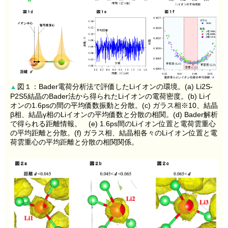
図１：Bader電荷分析法で評価したLiイオンの環境。(a) Li2S-
▲
P2S5結晶のBader法から得られたLiイオンの電荷密度。(b) Liイ
オンの1.6psの間の平均価数振動と分散。(c) ガラス相※10、結晶
β相、結晶γ相のLiイオンの平均価数と分散の相関。(d) Bader解析
で得られる距離情報。 (e) 1.6ps間のLiイオン位置と電荷雲重心
の平均距離と分散。(f) ガラス相、結晶相各々のLiイオン位置と電
荷雲重心の平均距離と分散の相関関係。