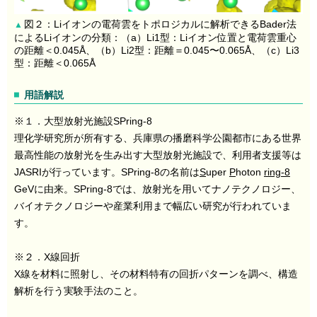
図２：Liイオンの電荷雲をトポロジカルに解析できるBader法
▲
によるLiイオンの分類：（a）Li1型：Liイオン位置と電荷雲重心
の距離＜0.045Å、（b）Li2型：距離＝0.045〜0.065Å、（c）Li3
型：距離＜0.065Å
用語解説
※１．大型放射光施設SPring-8
理化学研究所が所有する、兵庫県の播磨科学公園都市にある世界
最高性能の放射光を生み出す大型放射光施設で、利用者支援等は
JASRIが行っています。SPring-8の名前は
S
uper
P
hoton
ring-8
GeVに由来。SPring-8では、放射光を用いてナノテクノロジー、
バイオテクノロジーや産業利用まで幅広い研究が行われていま
す。
※２．X線回折
X線を材料に照射し、その材料特有の回折パターンを調べ、構造
解析を行う実験手法のこと。