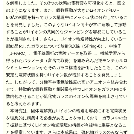
を解明しました。その3つの状態の電荷雲を可視化すると、図２
のようになります。また、価数振動が大きいLiイオンが4.0～
5.0Åの相関を持ってガラス構造中にメッシュ状に分布しているこ
とを発見しました。このようなLiイオン同士が常に連動して振動
することがLiイオンの共同的なジャンピングを容易にしているこ
とが推測されます。さらに、Liイオン輸送特性が向上している一
部結晶化したガラスについて放射光X線（SPring-8）、中性子
（J-PARC）、電子線回折の実験データを取得し、機械学習から
得られたパラメータ（富岳で取得）を組み込んだ逆モンテカルロ
シミュレーションからそのガラス構造を評価したところ、この不
安定な電荷状態を持つLiイオン数が増加することを発見しまし
た。したがって、分極率や電気陰性度の高いアニオンを組み合わ
せて、特徴的な価数振動と相関長を持つLiイオンをガラス内に多
数内包させることが硫化物ガラスのイオン伝導率を向上させてい
ると考えられます。
本研究は、固体電解質はLiイオンの輸送を容易にする電荷状況
を理想的に構築する必要があることを示しており、ガラス中の分
子振動に基づくLiイオン輸送環境の構築が今後特に重要となるこ
とを提案しています。さらに本成果は、硫化物ガラスのみならず