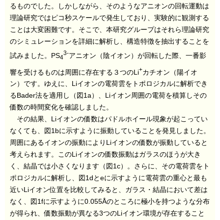
るものでした。しかしながら、そのようなアニオンの回転運動は
理論研究ではピコ秒スケールで発生しており、実験的に観測する
ことは大変困難です。そこで、本研究グループはそれら理論研究
のシミュレーションを詳細に解析し、構造特徴を抽出することを
3-
試みました。PS
アニオン（陰イオン）が回転した際、一番影
4
+
響を受けるものは周囲に存在する３つのLi
カチオン（陽イオ
ン）です。ゆえに、Liイオンの電荷雲をトポロジカルに解析でき
るBader法を適用し（図1a）、Liイオン周囲の電荷を積算しその
価数の時間変化を確認しました。
その結果、Liイオンの価数はパドルホイール現象が起こってい
なくても、図1bに示すように振動していることを発見しました。
周囲にあるイオンの振動によりLiイオンの価数が振動していると
考えられます。このLiイオンの価数振動はガラスのほうが大き
く、結晶では小さくなります（図1c）。さらに、その電荷雲をト
ポロジカルに解析し、図1dとeに示すように電荷雲の重心と最も
近いLiイオン位置を比較してみると、ガラス・結晶において差は
なく、図1fに示すように0.055Åのところに極小を持つような分布
が得られ、価数振動が異なる3つのLiイオン環境が存在すること