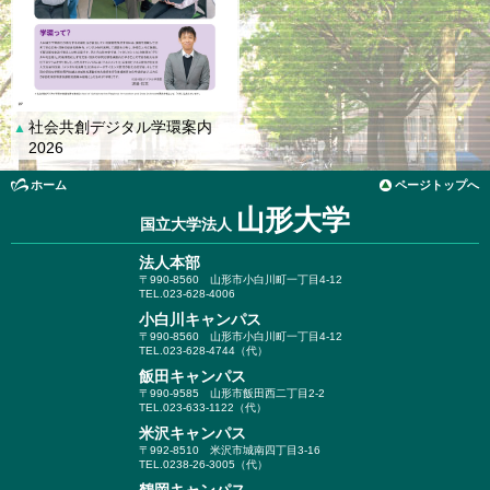
社会共創デジタル学環案内
▲
2026
ホーム
ページトップへ
山形大学
国立大学法人
法人本部
〒990-8560
山形市小白川町一丁目4-12
TEL.023-628-4006
小白川キャンパス
〒990-8560
山形市小白川町一丁目4-12
TEL.023-628-4744（代）
飯田キャンパス
〒990-9585
山形市飯田西二丁目2-2
TEL.023-633-1122（代）
米沢キャンパス
〒992-8510
米沢市城南四丁目3-16
TEL.0238-26-3005（代）