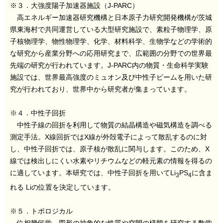
※３．大強度陽子加速器施設（J-PARC）
高エネルギー加速器研究機構と日本原子力研究開発機構が茨城
県東海村で共同運営している大型研究施設で、素粒子物理学、原
子核物理学、物性物理学、化学、材料科学、生物学などの学術的
な研究から産業分野への応用研究まで、広範囲の分野での世界最
先端の研究が行われています。J-PARC内の物質・生命科学実験
施設では、世界最高強度のミュオン及び中性子ビームを用いた研
究が行われており、世界中から研究者が集まっています。
※４．中性子回折
中性子線の回折を利用して物質の結晶構造や磁気構造を調べる
測定手法。X線回折ではX線が外殻電子によって散乱するのに対
し、中性子回折では、原子核が散乱に関与します。このため、X
線では検出しにくい水素やリチウムなどの軽元素の情報を得るの
に適しています。本研究では、中性子回折を用いてLi
PS
に含ま
3
4
れる Liの位置を決定しています。
※５．トポロジカル
位相幾何学、図形の抽象的な性質や空間の様態を研究する数学