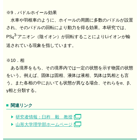
※9．パドルホイール効果
水車や羽根車のように、ホイールの周囲に多数のパドルが設置
され、そのパドルの回転により動力を得る効果。本研究では、
3-
PS
アニオン（陰イオン）が回転することによりLiイオンが輸
4
送されている現象を指しています。
※10．相
ある境界をもち、その境界内では一定の状態を示す物質の状態
をいう。例えば、固体は固相、液体は液相、気体は気相とも言
う。また各相の中においても状態が異なる場合、それらをα、β、
γ相と分類する。
関連リンク
研究者情報：臼杵 毅 教授
山形大学理学部ホームページ