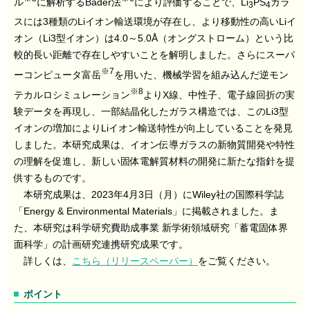
ル
に解析するBader法
により評価することで、Li
PS
ガラ
3
4
スには3種類のLiイオン輸送環境が存在し、より移動性の高いLiイ
オン（Li3型イオン）は4.0～5.0Å（オングストローム）という比
較的長い距離で存在しやすいことを解明しました。さらにスーパ
※7
ーコンピュータ富岳
を用いた、機械学習を組み込んだ逆モン
※8
テカルロシミュレーション
よりX線、中性子、電子線回折の実
験データを再現し、一部結晶化したガラス構造では、このLi3型
イオンの増加によりLiイオン輸送特性が向上していることを発見
しました。本研究成果は、イオン伝導ガラスの新物質開発や特性
の理解を促進し、新しい固体電解質材料の開発に新たな指針を提
供するものです。
本研究成果は、2023年4月3日（月）にWiley社の国際科学誌
「Energy & Environmental Materials」に掲載されました。ま
た、本研究は科学研究費助成事業 新学術領域研究「蓄電固体界
面科学」の計画研究連携研究成果です。
詳しくは、
こちら（リリースペーパー）
をご覧ください。
ポイント