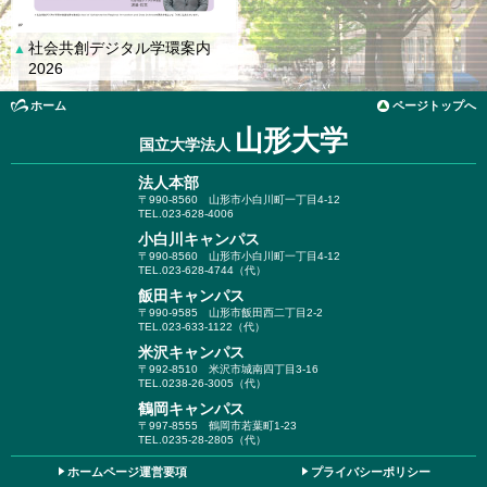
社会共創デジタル学環案内
▲
2026
ホーム
ページトップへ
山形大学
国立大学法人
法人本部
〒990-8560
山形市小白川町一丁目4-12
TEL.023-628-4006
小白川キャンパス
〒990-8560
山形市小白川町一丁目4-12
TEL.023-628-4744（代）
飯田キャンパス
〒990-9585
山形市飯田西二丁目2-2
TEL.023-633-1122（代）
米沢キャンパス
〒992-8510
米沢市城南四丁目3-16
TEL.0238-26-3005（代）
鶴岡キャンパス
〒997-8555
鶴岡市若葉町1-23
TEL.0235-28-2805（代）
ホームページ運営要項
プライバシーポリシー