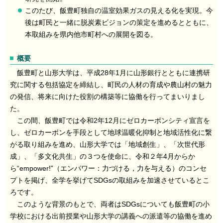
このたび、飯豊町独自の温室効果ガスの見える化を実現。今
後は町民と一緒に脱炭素ビジョンの策定を進めるとともに、
本取組みを県内他市町村への展開を図る。
概要
飯豊町と山形大学は、平成28年1月に山形銀行とともに連携研
究に関する包括協定を締結し、町民の人材の育成や農山村の魅力
の発信、将来に向けた役割の構築等に協働を行ってまいりまし
た。
この間、飯豊町では令和2年12月にゼロカーボンシティ宣言を
し、ゼロカーボンを手段として地球温暖化抑制と地域活性化に繋
がる取り組みを進め、山形大学では「地域創生」、「次世代形
成」、「多文化共生」の３つを使命に、令和２年4月からか
ら“empower!”（エンパワー：力づける，力を与える）のコンセ
プトを掲げ、全学を挙げてSDGsの取組みを加速させているとこ
ろです。
このような背景のもとで、両者はSDGsについても飯豊町の小
学校における出前授業や山形大学の講義への派遣等の協働を進め