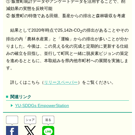
① 飯豊町統計データやアンケートデータを活用することで、削
減効果の実態を反映可能
② 飯豊町の特徴である田畑、畜産からの排出と森林吸収を考慮
結果として2020年時点で25,142t-CO
の排出があることやその
2
排出の内「農林水産業」と「運輸」からの排出が多いことが分か
りました。今後は、この見える化の完成と定期的に更新する仕組
みの確立を目指し、並行して町民と一緒に脱炭素ビジョンの策定
を進めるとともに、本取組みを県内他市町村への展開を実施しま
す。
詳しくはこちら（
リリースペーパー
）をご覧ください。
関連リンク
YU-SDDGs EmpowerStation
シェア
送る