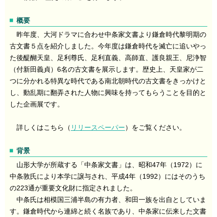
概要
昨年度、大河ドラマに合わせ中条家文書より鎌倉時代黎明期の
古文書５点を紹介しました。今年度は鎌倉時代を滅亡に追いやっ
た後醍醐天皇、足利尊氏、足利直義、高師直、護良親王、尼浄智
（付新田義貞）6名の古文書を展示します。歴史上、天皇家が二
つに分かれる特異な時代である南北朝時代の古文書をきっかけと
し、動乱期に翻弄された人物に興味を持ってもらうことを目的と
した企画展です。
詳しくはこちら（
リリースペーパー
）をご覧ください。
背景
山形大学が所蔵する「中条家文書」は、昭和47年（1972）に
中条敦氏により本学に譲与され、平成4年（1992）にはそのうち
の223通が重要文化財に指定されました。
中条氏は相模国三浦半島の有力者、和田一族を出自としていま
す。鎌倉時代から連綿と続く名族であり、中条家に伝来した文書