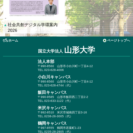
社会共創デジタル学環案内
▲
2026
ホーム
ページトップへ
山形大学
国立大学法人
法人本部
〒990-8560
山形市小白川町一丁目4-12
TEL.023-628-4006
小白川キャンパス
〒990-8560
山形市小白川町一丁目4-12
TEL.023-628-4744（代）
飯田キャンパス
〒990-9585
山形市飯田西二丁目2-2
TEL.023-633-1122（代）
米沢キャンパス
〒992-8510
米沢市城南四丁目3-16
TEL.0238-26-3005（代）
鶴岡キャンパス
〒997-8555
鶴岡市若葉町1-23
TEL.0235-28-2805（代）