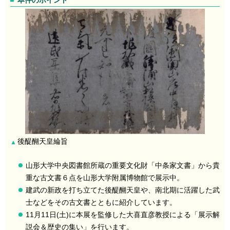
本件のポイント
後醍醐天皇綸旨
▲
山形大学中央図書館所蔵の重要文化財「中条家文書」から貴
重な古文書６点を山形大学附属博物館で展示中。
建武の新政を打ち立てた後醍醐天皇や、南北期に活躍した武
士などをその古文書とともに紹介しています。
11月11日(土)に本展を監修した大喜直彦教授による「展示解
説会＆歴史の集い」を行います。