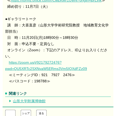
≪
https://forms.office.com/r/CwEKMr1UWN?origin=lprLink
≫
締め切り：11月7日（火）
●ギャラリートーク
講 師：大喜直彦（山形大学学術研究院教授 地域教育文化学
部担当）
日 時：11月20日(月)18時00分～18時30分
対 面：申込不要・定員なし
オンライン（Zoom）：下記のアドレス、IDよりお入りくださ
い。
https://zoom.us/j/92179272476?
pwd=QU5XRTc2SXNvaW5ERms3Vm5IQXdFZz09
≪ミーティングID：921 7927 2476≫
≪パスコード：198788≫
関連リンク
山形大学附属博物館
シェア
送る