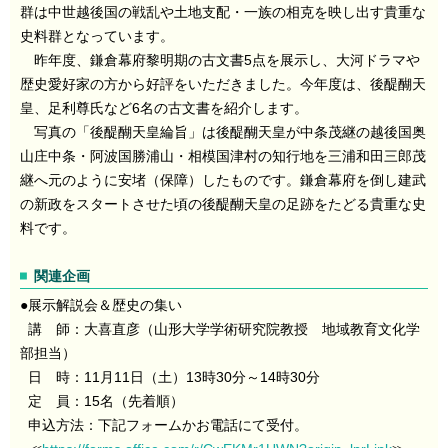
群は中世越後国の戦乱や土地支配・一族の相克を映し出す貴重な
史料群となっています。
昨年度、鎌倉幕府黎明期の古文書5点を展示し、大河ドラマや
歴史愛好家の方から好評をいただきました。今年度は、後醍醐天
皇、足利尊氏など6名の古文書を紹介します。
写真の「後醍醐天皇綸旨」は後醍醐天皇が中条茂継の越後国奥
山庄中条・阿波国勝浦山・相模国津村の知行地を三浦和田三郎茂
継へ元のように安堵（保障）したものです。鎌倉幕府を倒し建武
の新政をスタートさせた頃の後醍醐天皇の足跡をたどる貴重な史
料です。
関連企画
●展示解説会＆歴史の集い
講 師：大喜直彦（山形大学学術研究院教授 地域教育文化学
部担当）
日 時：11月11日（土）13時30分～14時30分
定 員：15名（先着順）
申込方法：下記フォームかお電話にて受付。