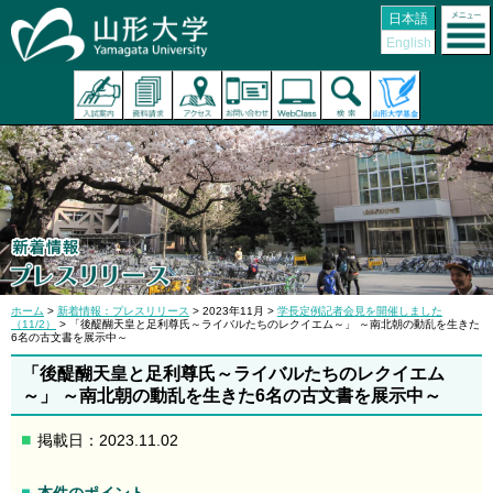
日本語
English
ホーム
>
新着情報：プレスリリース
> 2023年11月 >
学長定例記者会見を開催しました
（11/2）
> 「後醍醐天皇と足利尊氏～ライバルたちのレクイエム～」 ～南北朝の動乱を生きた
6名の古文書を展示中～
「後醍醐天皇と足利尊氏～ライバルたちのレクイエム
～」 ～南北朝の動乱を生きた6名の古文書を展示中～
掲載日：2023.11.02