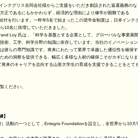
インテグリス合同会社様からご支援をいただき創設された返還義務のな
方正であるにもかかわらず，経済的な理由により修学が困難である
の給付を行います。一昨年5名で始まったこの奨学金制度は，日本インテ
ら10名に倍増していただきました。
trand Loy 氏は，「科学を基盤とする企業として、グローバルな事業展
技術、工学、科学分野の知識に依存しています。当社のイノベーション
は彼らの専門知識です。将来にわたって業界で卓越した優位性を確保す
ための洞察を提供できる、幅広く多様な人材の確保こそがカギになりま
通して将来のキャリアを志向する山形大学生の育成を支援できることをとて
覧ください。
緯
】
）活動の一つとして，Entegris Foundationを設立し，全世界から10大