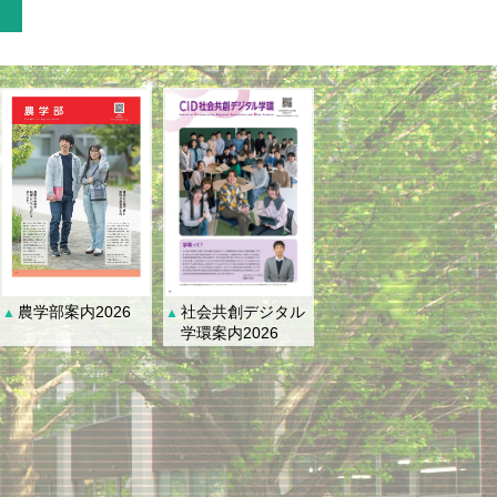
社会共創デジタル
農学部案内2026
▲
▲
学環案内2026