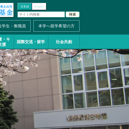
日本語
English
在学生・教職員
本学へ留学希望の方
援・
キ
国際交流・留学
社会共創
支援