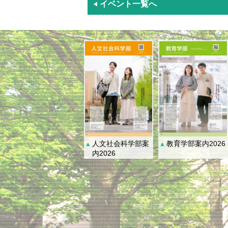
イベント一覧へ
◀
人文社会科学部案
教育学部案内2026
▲
▲
内2026