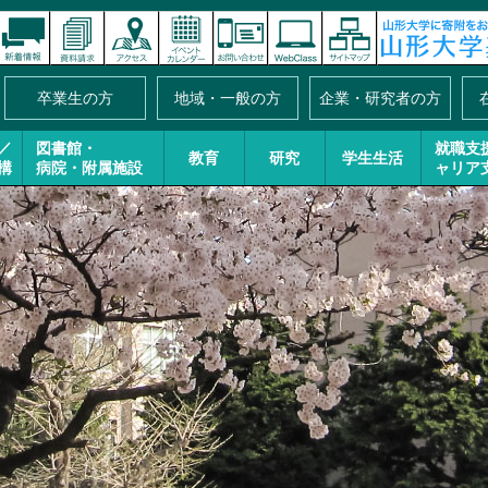
卒業生の方
地域・一般の方
企業・研究者の方
／
図書館・
就職支
教育
研究
学生生活
構
病院・附属施設
ャリア