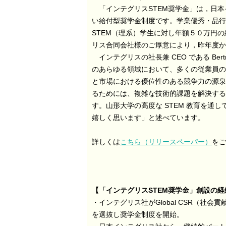
「インテグリスSTEM奨学金」は，日本
い給付型奨学金制度です。学業優秀・品行
STEM（理系）学生に対し年額５０万円
リス合同会社様のご厚意により，昨年度か
インテグリスの社長兼 CEO である Ber
のあらゆる領域において、多くの従業員の
と市場における優位性のある競争力の源泉
るためには、複雑な技術的課題を解決する
す。山形大学の高度な STEM 教育を
嬉しく思います」と述べています。
詳しくは
こちら（リリースペーパー）
をご
【
「インテグリスSTEM奨学金」創設の経
・インテグリス社がGlobal CSR（社会貢献
を選抜し奨学金制度を開始。