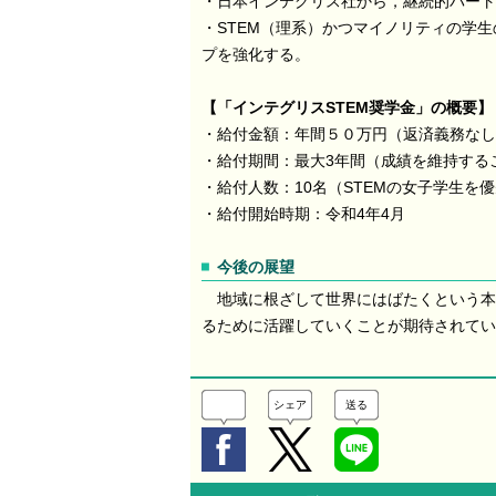
・日本インテグリス社から，継続的パート
・STEM（理系）かつマイノリティの学
プを強化する。
【
「インテグリスSTEM奨学金」の概要
】
・給付金額：年間５０万円（返済義務なし
・給付期間：最大3年間（成績を維持する
・給付人数：10名（STEMの女子学生を
・給付開始時期：令和4年4月
今後の展望
地域に根ざして世界にはばたくという本
るために活躍していくことが期待されてい
シェア
送る