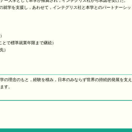
ナー大学として本学が推薦され，インテグリス社から承認を受けた。
生の就学を支援し，あわせて，インテグリス社と本学とのパートナーシッ
）
ことで標準就業年限まで継続）
優先）
学の理念のもと，経験を積み，日本のみならず世界の持続的発展を支え
ます。