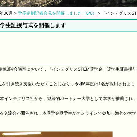
4年06月 >
学長定例記者会見を開催しました（6/6）
> 「インテグリスS
奨学生証授与式を開催します
義棟3階会議室において，「インテグリスSTEM奨学金」奨学生証書授与
生を引き続き支援いただくことになり，令和6年度は1名が採用されまし
日本インテグリス社から，継続的パートナー大学として本学が推薦され，
る交流会が開催され，本奨学金奨学生がオンラインで参加し海外の大学