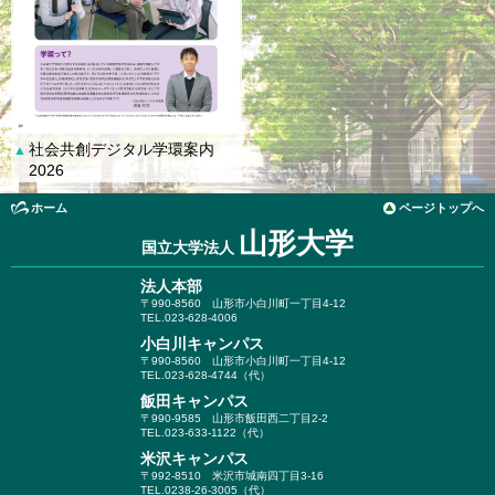
社会共創デジタル学環案内
▲
2026
ホーム
ページトップへ
山形大学
国立大学法人
法人本部
〒990-8560
山形市小白川町一丁目4-12
TEL.023-628-4006
小白川キャンパス
〒990-8560
山形市小白川町一丁目4-12
TEL.023-628-4744（代）
飯田キャンパス
〒990-9585
山形市飯田西二丁目2-2
TEL.023-633-1122（代）
米沢キャンパス
〒992-8510
米沢市城南四丁目3-16
TEL.0238-26-3005（代）