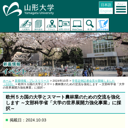
日本語
English
ホーム
>
新着情報：プレスリリース
> 2024年10月 >
学長定例記者会見を開催しました
（10/3）
> 欧州５カ国の大学とスマート農林業のための交流を強化します ～文部科学省「大学
の世界展開力強化事業」に採択～
欧州５カ国の大学とスマート農林業のための交流を強化
します ～文部科学省「大学の世界展開力強化事業」に採
択～
掲載日：2024.10.03