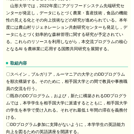
山形大学では，2022年度にアグリフードシステム先端研究セ
ンターが発足し，データにもとづく農業・畜産技術，食品の機能
性の見える化とその向上技術などの研究が進められている。本年
度には農山村リジェネレーション共創研究センターも発足し，デ
ータにもとづく効率的な森林管理に関する研究が予定されてい
る。これらのリソースを利用しながら，本交流プログラムの核心
となるAI を農林業に応用する国際共同研究を展開する。
取組内容
〇スペイン，ブルガリア，ルーマニアの大学とのDDプログラム
を順次構築する。そのために，相手国大学との間で教員や事務職
員の交流を行う。
〇既存のDDプログラム，および，新たに構築されるDDプログラ
ムでは，本学学生を相手国大学に派遣するとともに，相手国大学
の学生を本学で受け入れる。それぞれ最低１年間の滞在を義務付
ける。
〇DDプログラム参加に支障がないように，本学学生の英語能力
向上を図るための英語講座を開講する。