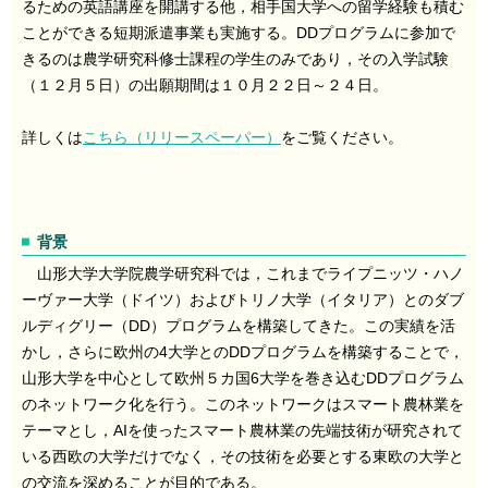
るための英語講座を開講する他，相手国大学への留学経験も積む
ことができる短期派遣事業も実施する。DDプログラムに参加で
きるのは農学研究科修士課程の学生のみであり，その入学試験
（１２月５日）の出願期間は１０月２２日～２４日。
詳しくは
こちら（リリースペーパー）
をご覧ください。
背景
山形大学大学院農学研究科では，これまでライプニッツ・ハノ
ーヴァー大学（ドイツ）およびトリノ大学（イタリア）とのダブ
ルディグリー（DD）プログラムを構築してきた。この実績を活
かし，さらに欧州の4大学とのDDプログラムを構築することで，
山形大学を中心として欧州５カ国6大学を巻き込むDDプログラム
のネットワーク化を行う。このネットワークはスマート農林業を
テーマとし，AIを使ったスマート農林業の先端技術が研究されて
いる西欧の大学だけでなく，その技術を必要とする東欧の大学と
の交流を深めることが目的である。