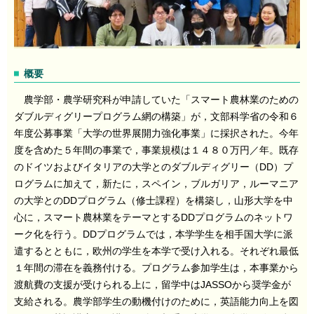
概要
農学部・農学研究科が申請していた「スマート農林業のための
ダブルディグリープログラム網の構築」が，文部科学省の令和６
年度公募事業「大学の世界展開力強化事業」に採択された。今年
度を含めた５年間の事業で，事業規模は１４８０万円／年。既存
のドイツおよびイタリアの大学とのダブルディグリー（DD）プ
ログラムに加えて，新たに，スペイン，ブルガリア，ルーマニア
の大学とのDDプログラム（修士課程）を構築し，山形大学を中
心に，スマート農林業をテーマとするDDプログラムのネットワ
ーク化を行う。DDプログラムでは，本学学生を相手国大学に派
遣するとともに，欧州の学生を本学で受け入れる。それぞれ最低
１年間の滞在を義務付ける。プログラム参加学生は，本事業から
渡航費の支援が受けられる上に，留学中はJASSOから奨学金が
支給される。農学部学生の動機付けのために，英語能力向上を図