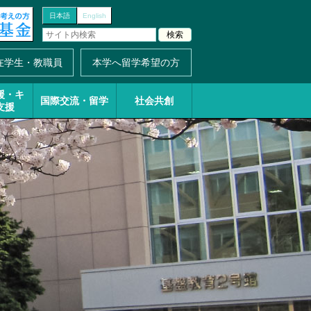
日本語
English
在学生・教職員
本学へ留学希望の方
援・
キ
国際交流・留学
社会共創
支援