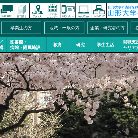
卒業生の方
地域・一般の方
企業・研究者の方
／
図書館・
就職支
教育
研究
学生生活
構
病院・附属施設
ャリア