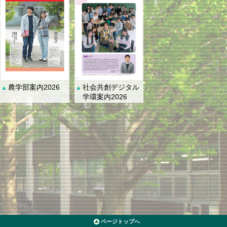
社会共創デジタル
農学部案内2026
▲
▲
学環案内2026
ページトップへ