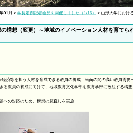
5年01月 >
学長定例記者会見を開催しました（1/16）
> 山形大学におけ
～
部の構想（変更）～地域のイノベーション人材を育てら
会経済等を担う人材を育成できる教員の養成、当面の間の高い教員需要
きる教員の養成に向けて、地域教育文化学部を教育学部に改組する構想
題への対応のため、構想の見直しを実施