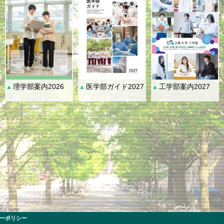
理学部案内2026
医学部ガイド2027
工学部案内2027
▲
▲
▲
ーポリシー