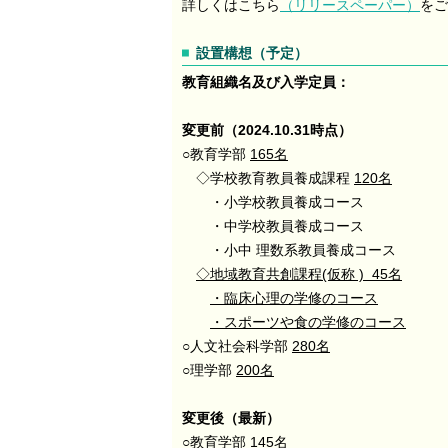
詳しくはこちら
（リリースペーパー）
をご
設置構想（予定）
教育組織名及び入学定員：
変更前（2024.10.31時点）
○教育学部
165名
◇学校教育教員養成課程
120名
・小学校教員養成コース
・中学校教員養成コース
・小中 理数系教員養成コース
◇地域教育共創課程(仮称 ) 45名
・臨床心理の学修のコース
・スポーツや食の学修のコース
○人文社会科学部
280名
○理学部
200名
変更後（最新）
○教育学部
145名