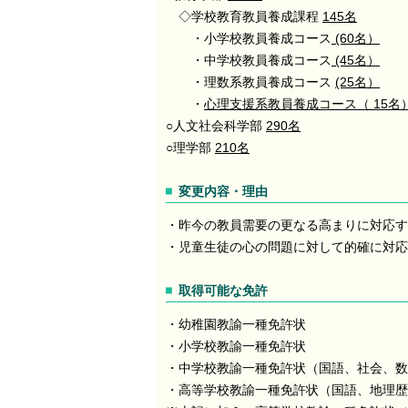
◇学校教育教員養成課程
145名
・小学校教員養成コース
(60名）
・中学校教員養成コース
(45名）
・理数系教員養成コース
(25名）
・
心理支援系教員養成コース（ 15名
○人文社会科学部
290名
○理学部
210名
変更内容・理由
・昨今の教員需要の更なる高まりに対応す
・児童生徒の心の問題に対して的確に対応
取得可能な免許
・幼稚園教諭一種免許状
・小学校教諭一種免許状
・中学校教諭一種免許状（国語、社会、数
・高等学校教諭一種免許状（国語、地理歴