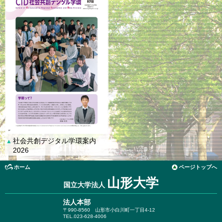
社会共創デジタル学環案内
▲
2026
ホーム
ページトップへ
山形大学
国立大学法人
法人本部
〒990-8560
山形市小白川町一丁目4-12
TEL.023-628-4006