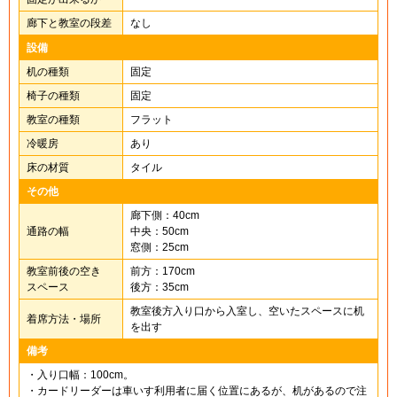
廊下と教室の段差
なし
設備
机の種類
固定
椅子の種類
固定
教室の種類
フラット
冷暖房
あり
床の材質
タイル
その他
廊下側：40cm
通路の幅
中央：50cm
窓側：25cm
教室前後の空き
前方：170cm
スペース
後方：35cm
教室後方入り口から入室し、空いたスペースに机
着席方法・場所
を出す
備考
・入り口幅：100cm。
・カードリーダーは車いす利用者に届く位置にあるが、机があるので注