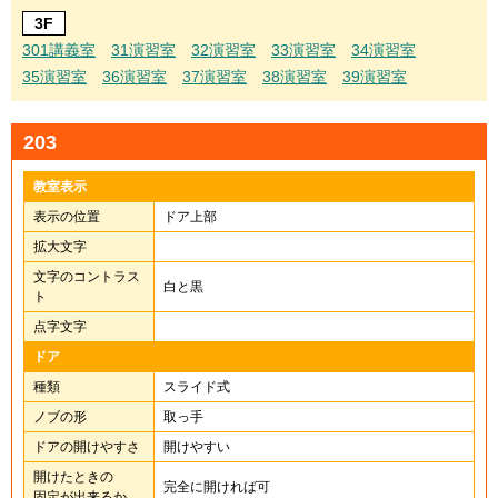
3F
301講義室
31演習室
32演習室
33演習室
34演習室
35演習室
36演習室
37演習室
38演習室
39演習室
203
教室表示
表示の位置
ドア上部
拡大文字
文字のコントラス
白と黒
ト
点字文字
ドア
種類
スライド式
ノブの形
取っ手
ドアの開けやすさ
開けやすい
開けたときの
完全に開ければ可
固定が出来るか