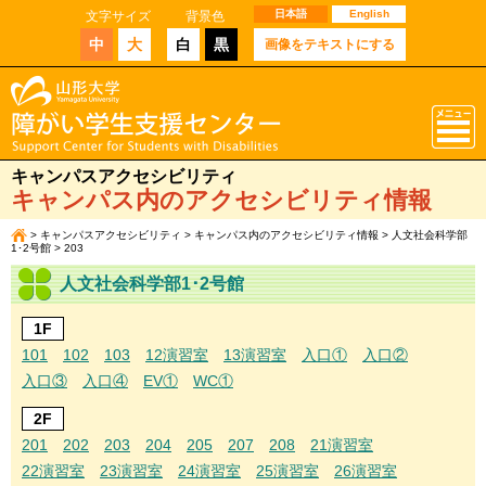
日本語
English
文字サイズ
背景色
中
大
白
黒
画像をテキストにする
キャンパスアクセシビリティ
キャンパス内のアクセシビリティ情報
>
キャンパスアクセシビリティ
>
キャンパス内のアクセシビリティ情報
>
人文社会科学部
1･2号館
> 203
人文社会科学部1･2号館
1F
101
102
103
12演習室
13演習室
入口①
入口②
入口③
入口④
EV①
WC①
2F
201
202
203
204
205
207
208
21演習室
22演習室
23演習室
24演習室
25演習室
26演習室