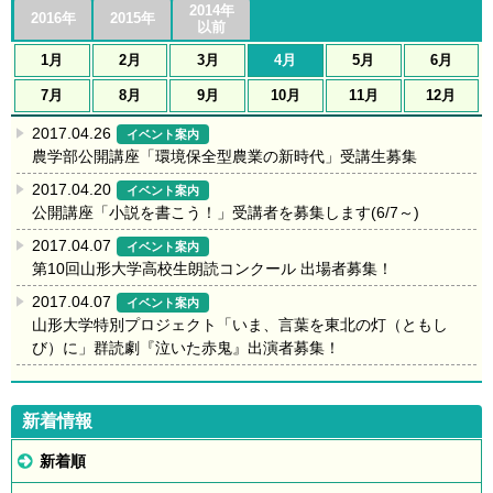
2014年
2016年
2015年
以前
1月
2月
3月
4月
5月
6月
7月
8月
9月
10月
11月
12月
2017.04.26
イベント案内
農学部公開講座「環境保全型農業の新時代」受講生募集
2017.04.20
イベント案内
公開講座「小説を書こう！」受講者を募集します(6/7～)
2017.04.07
イベント案内
第10回山形大学高校生朗読コンクール 出場者募集！
2017.04.07
イベント案内
山形大学特別プロジェクト「いま、言葉を東北の灯（ともし
び）に」群読劇『泣いた赤鬼』出演者募集！
新着情報
新着順