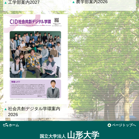
農学部案内2026
工学部案内2027
▲
▲
社会共創デジタル学環案内
▲
2026
ホーム
ページトップへ
山形大学
国立大学法人