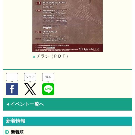
チラシ（ＰＤＦ）
▲
シェア
送る
イベント一覧へ
◀
新着情報
新着順