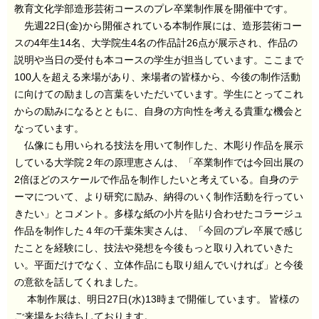
教育文化学部造形芸術コースのプレ卒業制作展を開催中です。
先週22日(金)から開催されている本制作展には、造形芸術コー
スの4年生14名、大学院生4名の作品計26点が展示され、作品の
説明や当日の受付も本コースの学生が担当しています。ここまで
100人を超える来場があり、来場者の皆様から、今後の制作活動
に向けての励ましの言葉をいただいています。学生にとってこれ
からの励みになるとともに、自身の方向性を考える貴重な機会と
なっています。
仏像にも用いられる技法を用いて制作した、木彫り作品を展示
している大学院２年の原理恵さんは、「卒業制作では今回出展の
2倍ほどのスケールで作品を制作したいと考えている。自身のテ
ーマについて、より研究に励み、納得のいく制作活動を行ってい
きたい」とコメント。多様な紙の小片を貼り合わせたコラージュ
作品を制作した４年の千葉朱実さんは、「今回のプレ卒展で感じ
たことを経験にし、技法や発想を今後もっと取り入れていきた
い。平面だけでなく、立体作品にも取り組んでいければ」と今後
の意欲を話してくれました。
本制作展は、明日27日(水)13時まで開催しています。 皆様の
ご来場をお待ちしております。