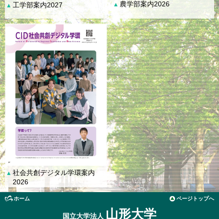
農学部案内2026
工学部案内2027
▲
▲
社会共創デジタル学環案内
▲
2026
ホーム
ページトップへ
山形大学
国立大学法人