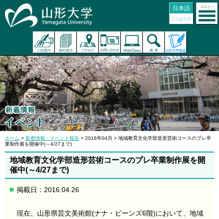
日本語
English
ホーム
>
新着情報：イベント報告
> 2016年04月 > 地域教育文化学部造形芸術コースのプレ卒
業制作展を開催中(～4/27まで)
地域教育文化学部造形芸術コースのプレ卒業制作展を開
催中(～4/27まで)
掲載日：2016.04.26
現在、山形県芸文美術館(ナナ・ビーンズ6階)において、地域