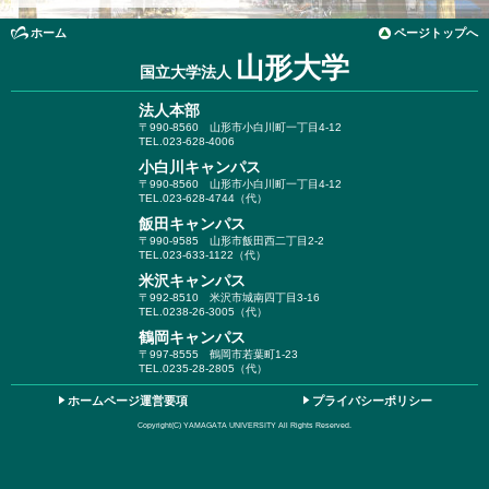
ホーム
ページトップへ
山形大学
国立大学法人
法人本部
〒990-8560
山形市小白川町一丁目4-12
TEL.023-628-4006
小白川キャンパス
〒990-8560
山形市小白川町一丁目4-12
TEL.023-628-4744（代）
飯田キャンパス
〒990-9585
山形市飯田西二丁目2-2
TEL.023-633-1122（代）
米沢キャンパス
〒992-8510
米沢市城南四丁目3-16
TEL.0238-26-3005（代）
鶴岡キャンパス
〒997-8555
鶴岡市若葉町1-23
TEL.0235-28-2805（代）
ホームページ運営要項
プライバシーポリシー
Copyright(C) YAMAGATA UNIVERSITY All Rights Reserved.