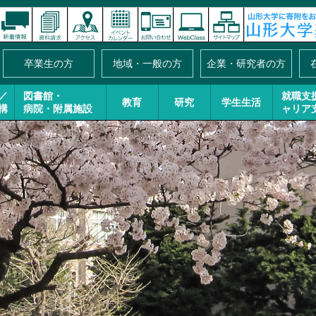
卒業生の方
地域・一般の方
企業・研究者の方
／
図書館・
就職支
教育
研究
学生生活
構
病院・附属施設
ャリア