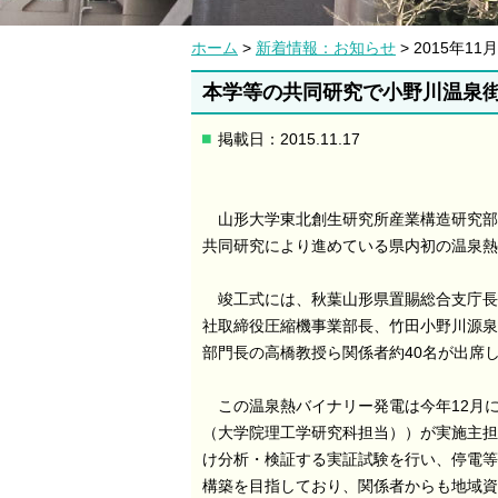
ホーム
>
新着情報：お知らせ
> 2015年
本学等の共同研究で小野川温泉街
掲載日：2015.11.17
山形大学東北創生研究所産業構造研究部
共同研究により進めている県内初の温泉熱
竣工式には、秋葉山形県置賜総合支庁長
社取締役圧縮機事業部長、竹田小野川源泉
部門長の高橋教授ら関係者約40名が出席
この温泉熱バイナリー発電は今年12月
（大学院理工学研究科担当））が実施主担
け分析・検証する実証試験を行い、停電等
構築を目指しており、関係者からも地域資