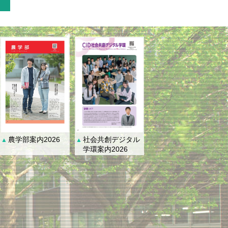
社会共創デジタル
農学部案内2026
▲
▲
学環案内2026