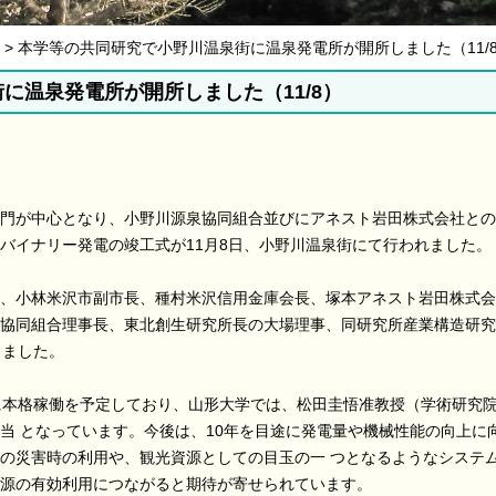
11月 > 本学等の共同研究で小野川温泉街に温泉発電所が開所しました（11/
に温泉発電所が開所しました（11/8）
門が中心となり、小野川源泉協同組合並びにアネスト岩田株式会社との
バイナリー発電の竣工式が11月8日、小野川温泉街にて行われました。
、小林米沢市副市長、種村米沢信用金庫会長、塚本アネスト岩田株式会
協同組合理事長、東北創生研究所長の大場理事、同研究所産業構造研究
しました。
に本格稼働を予定しており、山形大学では、松田圭悟准教授（学術研究
当 となっています。今後は、10年を目途に発電量や機械性能の向上に
の災害時の利用や、観光資源としての目玉の一 つとなるようなシステ
源の有効利用につながると期待が寄せられています。