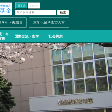
日本語
English
在学生・教職員
本学へ留学希望の方
援・
キ
国際交流・留学
社会共創
支援