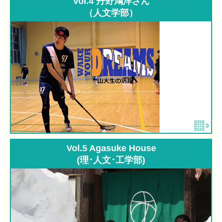
Vol.4 丹野鴻洋さん
（人文学部）
Vol.5 Agasuke House
(理･人文･工学部)