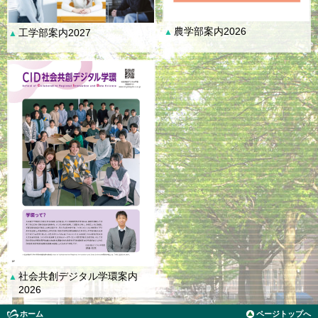
農学部案内2026
工学部案内2027
▲
▲
社会共創デジタル学環案内
▲
2026
ホーム
ページトップへ