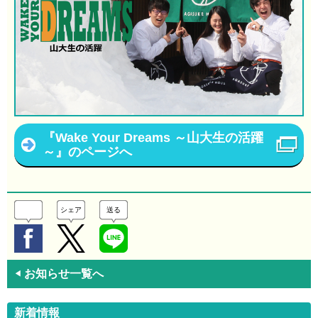
『Wake Your Dreams ～山大生の活躍
～』のページへ
シェア
送る
お知らせ一覧へ
◀
新着情報