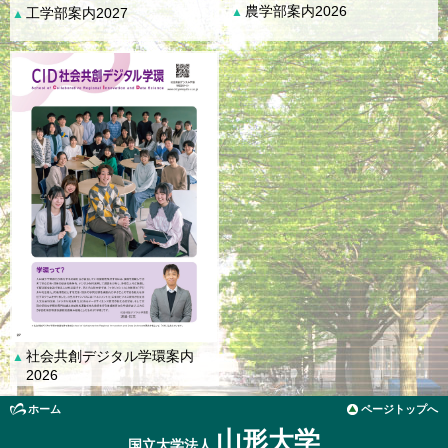
農学部案内2026
工学部案内2027
▲
▲
社会共創デジタル学環案内
▲
2026
ホーム
ページトップへ
山形大学
国立大学法人