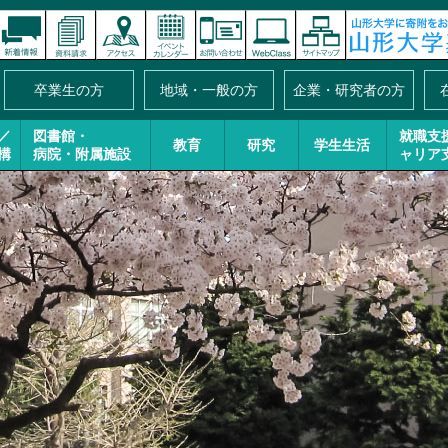
卒業生の方
地域・一般の方
企業・研究者の方
／
図書館・
就職支
教育
研究
学生生活
構
病院・附属施設
ャリア