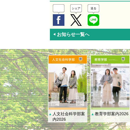
シェア
送る
お知らせ一覧へ
◀
人文社会科学部案
教育学部案内2026
▲
▲
内2026