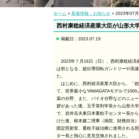
ホーム
>
新着情報：お知らせ
> 2023年
西村康稔経済産業大臣が山形大
掲載日：2023.07.19
2023年７月16日（日）、西村康稔経
は初となる、超伝導回転ガントリーや高速
た。
はじめに、西村経済産業大臣から、「総
て、世界最小なYAMAGATAモデルで1
薬の分野、また、バイオ分野などのニュー
拶があった後、玉手英利学長から山形大学
で、岩井岳夫東日本重粒子センター長から
けた後、根本建二理事（病院、財務担当）
固定照射室、重粒子線治療に使用される照
ター長と熱心に意見交換されました。