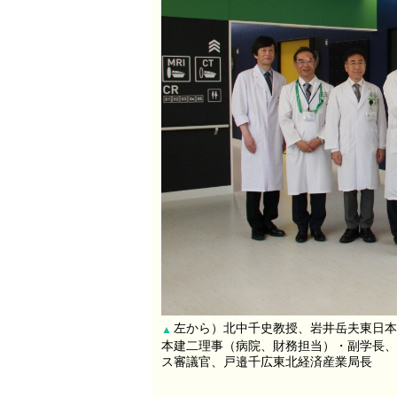
左から）北中千史教授、岩井岳夫東日本
▲
本建二理事（病院、財務担当）・副学長、
ス審議官、戸邉千広東北経済産業局長