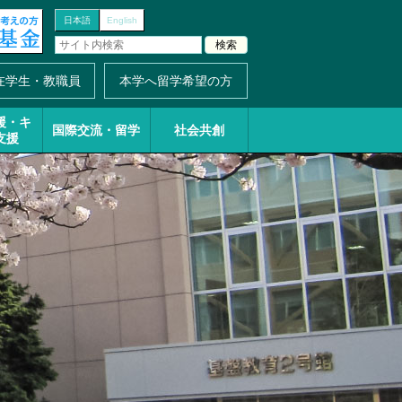
日本語
English
在学生・教職員
本学へ留学希望の方
援・
キ
国際交流・留学
社会共創
支援