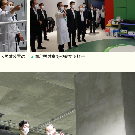
ら照射装置の
固定照射室を視察する様子
▲