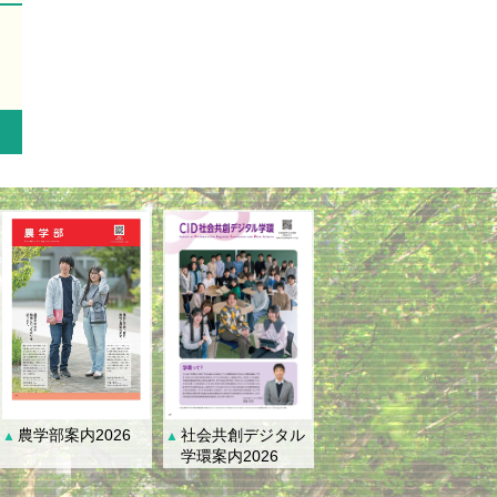
社会共創デジタル
農学部案内2026
▲
▲
学環案内2026