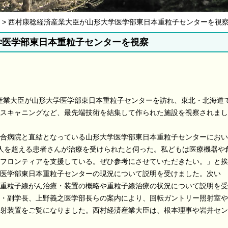
07月 > 西村康稔経済産業大臣が山形大学医学部東日本重粒子センターを視
学医学部東日本重粒子センターを視察
済産業大臣が山形大学医学部東日本重粒子センターを訪れ、東北・北海道
スキャニングなど、最先端技術を結集して作られた施設を視察されまし
合病院と直結となっている山形大学医学部東日本重粒子センターにおい
000人を超える患者さんが治療を受けられたと伺った。私どもは医療機器や
フロンティアを支援している。ぜひ参考にさせていただきたい。」と挨
医学部東日本重粒子センターの現況について説明を受けました。次い
重粒子線がん治療・装置の概略や重粒子線治療の状況について説明を受
・副学長、上野義之医学部長らの案内により、回転ガントリー照射室や
射装置をご覧になりました。西村経済産業大臣は、根本理事や岩井セン