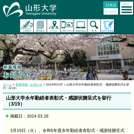
日本語
English
ホーム
>
新着情報：お知らせ
> 2024年03月 > 山形大学永年勤続者表彰式・感謝状贈呈式を挙
行（3/19）
山形大学永年勤続者表彰式・感謝状贈呈式を挙行
（3/19）
掲載日：2024.03.28
3月19日（火）、令和5年度永年勤続者表彰式・感謝状贈呈式