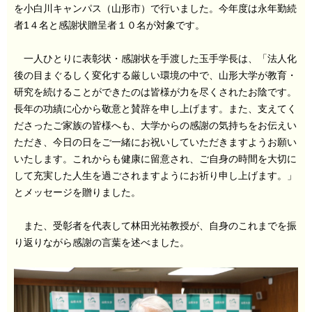
を小白川キャンパス（山形市）で行いました。今年度は永年勤続
者1４名と感謝状贈呈者１０名が対象です。
一人ひとりに表彰状・感謝状を手渡した玉手学長は、「法人化
後の目まぐるしく変化する厳しい環境の中で、山形大学が教育・
研究を続けることができたのは皆様が力を尽くされたお陰です。
長年の功績に心から敬意と賛辞を申し上げます。また、支えてく
ださったご家族の皆様へも、大学からの感謝の気持ちをお伝えい
ただき、今日の日をご一緒にお祝いしていただきますようお願い
いたします。これからも健康に留意され、ご自身の時間を大切に
して充実した人生を過ごされますようにお祈り申し上げます。」
とメッセージを贈りました。
また、受彰者を代表して林田光祐教授が、自身のこれまでを振
り返りながら感謝の言葉を述べました。