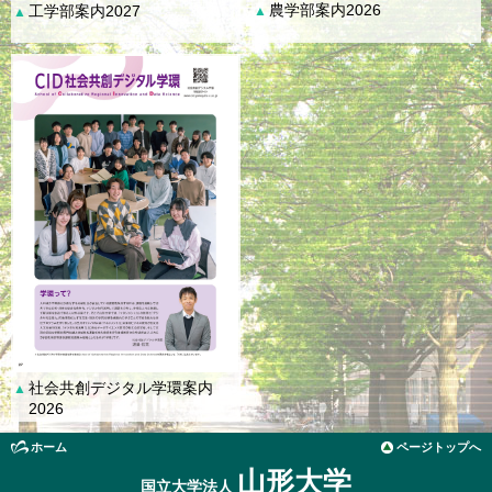
農学部案内2026
工学部案内2027
▲
▲
社会共創デジタル学環案内
▲
2026
ホーム
ページトップへ
山形大学
国立大学法人