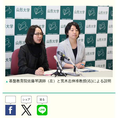
基盤教育院佐藤琴講師（左）と荒木志伸准教授(右)による説明
▲
シェア
送る