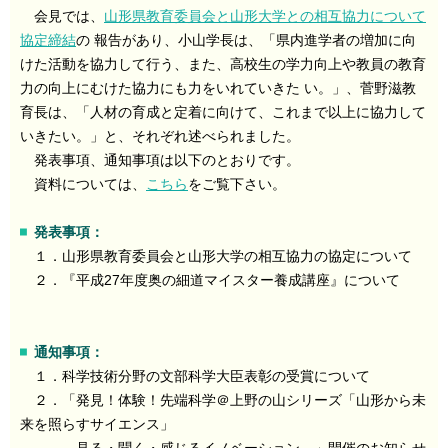
会見では、
山形県教育委員会と山形大学との相互協力について
協定締結
の 報告があり、小山学長は、「県内進学者の増加に向
けた活動を協力して行う、また、高校生の学力向上や教員の教育
力の向上にむけた協力にも力をいれていきた い。」、菅野滋教
育長は、「人材の育成と定着に向けて、これまで以上に協力して
いきたい。」と、それぞれ述べられました。
発表事項、通知事項は以下のとおりです。
資料については、
こちら
をご覧下さい。
発表事項：
１．山形県教育委員会と山形大学の相互協力の協定について
２．『平成27年度奥の細道マイスター養成講座』について
通知事項：
１．科学技術分野の文部科学大臣表彰の受賞について
２．「発見！体験！先端科学＠上野の山シリーズ「山形から未
来を照らすサイエンス」