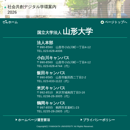
社会共創デジタル学環案内
▲
2026
ホーム
ページトップへ
山形大学
国立大学法人
法人本部
〒990-8560
山形市小白川町一丁目4-12
TEL.023-628-4006
小白川キャンパス
〒990-8560
山形市小白川町一丁目4-12
TEL.023-628-4744（代）
飯田キャンパス
〒990-9585
山形市飯田西二丁目2-2
TEL.023-633-1122（代）
米沢キャンパス
〒992-8510
米沢市城南四丁目3-16
TEL.0238-26-3005（代）
鶴岡キャンパス
〒997-8555
鶴岡市若葉町1-23
TEL.0235-28-2805（代）
ホームページ運営要項
プライバシーポリシー
Copyright(C) YAMAGATA UNIVERSITY All Rights Reserved.