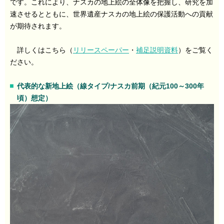
です。これにより、ナスカの地上絵の全体像を把握し、研究を加
速させるとともに、世界遺産ナスカの地上絵の保護活動への貢献
が期待されます。
詳しくはこちら（
リリースペーパー
・
補足説明資料
）をご覧く
ださい。
代表的な新地上絵（線タイプ/ナスカ前期（紀元100～300年
頃）想定）