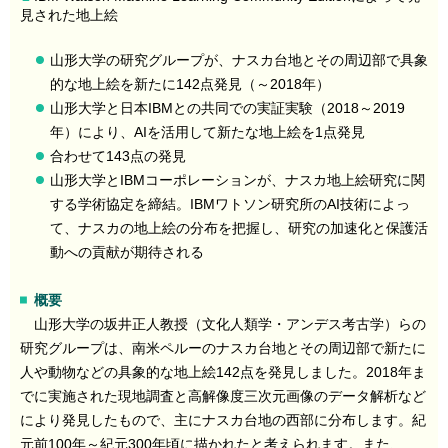
見された地上絵
山形大学の研究グループが、ナスカ台地とその周辺部で具象
的な地上絵を新たに142点発見（～2018年）
山形大学と日本IBMとの共同での実証実験（2018～2019
年）により、AIを活用して新たな地上絵を1点発見
合わせて143点の発見
山形大学とIBMコーポレーションが、ナスカ地上絵研究に関
する学術協定を締結。IBMワトソン研究所のAI技術によっ
て、ナスカの地上絵の分布を把握し、研究の加速化と保護活
動への貢献が期待される
概要
山形大学の坂井正人教授（文化人類学・アンデス考古学）らの
研究グループは、南米ペルーのナスカ台地とその周辺部で新たに
人や動物などの具象的な地上絵142点を発見しました。2018年ま
でに実施された現地調査と高解像度三次元画像のデータ解析など
により発見したもので、主にナスカ台地の西部に分布します。紀
元前100年～紀元300年頃に描かれたと考えられます。また、