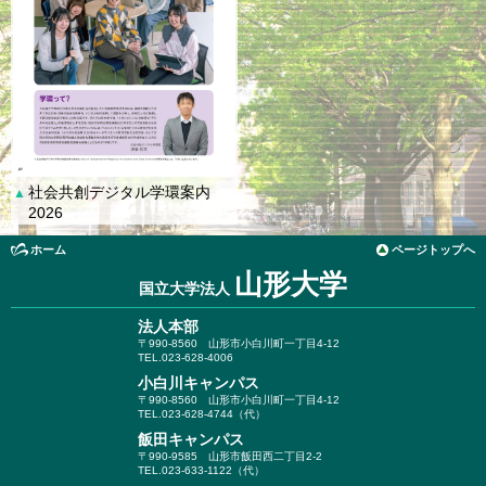
社会共創デジタル学環案内
▲
2026
ホーム
ページトップへ
山形大学
国立大学法人
法人本部
〒990-8560
山形市小白川町一丁目4-12
TEL.023-628-4006
小白川キャンパス
〒990-8560
山形市小白川町一丁目4-12
TEL.023-628-4744（代）
飯田キャンパス
〒990-9585
山形市飯田西二丁目2-2
TEL.023-633-1122（代）