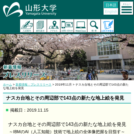
日本語
English
ホーム
>
新着情報：プレスリリース
> 2019年11月 > ナスカ台地とその周辺部で143点の新た
な地上絵を発見
ナスカ台地とその周辺部で143点の新たな地上絵を発見
掲載日：2019.11.15
ナスカ台地とその周辺部で143点の新たな地上絵を発見
～IBMのAI（人工知能）技術で地上絵の全体像把握を目指す～