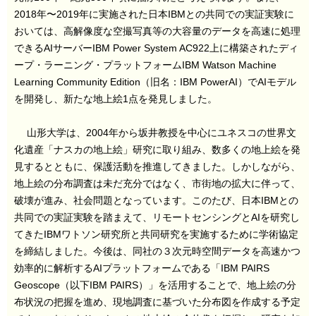
2018年〜2019年に実施された日本IBMとの共同での実証実験に
おいては、高解像度な空撮写真等の大容量のデータを高速に処理
できるAIサーバーIBM Power System AC922上に構築されたディ
ープ・ラーニング・プラットフォームIBM Watson Machine
Learning Community Edition（旧名：IBM PowerAI）でAIモデル
を開発し、新たな地上絵1点を発見しました。
山形大学は、2004年から坂井教授を中心にユネスコの世界文
化遺産「ナスカの地上絵」研究に取り組み、数多くの地上絵を発
見するとともに、保護活動を推進してきました。しかしながら、
地上絵の分布調査は未だ充分ではなく、市街地の拡大に伴って、
破壊が進み、社会問題となっています。このたび、日本IBMとの
共同での実証実験を踏まえて、リモートセンシングとAIを研究し
てきたIBMワトソン研究所と共同研究を実施するために学術協定
を締結しました。今後は、同社の３次元時空間データを高速かつ
効率的に解析するAIプラットフォームである「IBM PAIRS
Geoscope（以下IBM PAIRS）」を活用することで、地上絵の分
布状況の把握を進め、現地調査に基づいた分布図を作成する予定