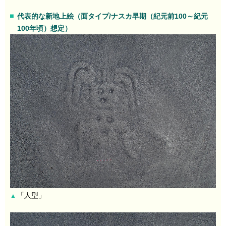
代表的な新地上絵（面タイプ/ナスカ早期（紀元前100～紀元
100年頃）想定）
「人型」
▲