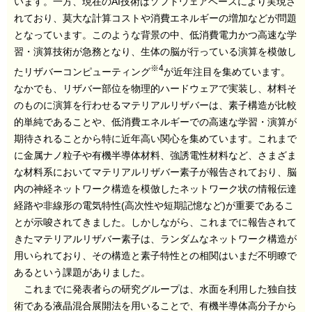
います。一方、現在の
AI
技術はソフトウェアベースにより実現さ
れており、莫大な計算コストや消費エネルギーの増加などが問題
となっています。このような背景の中、低消費電力かつ高速な学
習・演算技術が急務となり、生体の脳が行っている演算を模倣し
※
4
たリザバーコンピューティング
が近年注目を集めています。
なかでも、リザバー部位を物理的ハードウェアで実装し、材料そ
のものに演算を行わせるマテリアルリザバーは、素子構造が比較
的単純であることや、低消費エネルギーでの高速な学習・演算が
期待されることから特に近年高い関心を集めています。これまで
に金属ナノ粒子や有機半導体材料、強誘電性材料など、さまざま
な材料系においてマテリアルリザバー素子が報告されており、脳
内の神経ネットワーク構造を模倣したネットワーク状の情報伝達
経路や非線形の電気特性
(
高次性や短期記憶など
)
が重要であるこ
とが示唆されてきました。しかしながら、これまでに報告されて
きたマテリアルリザバー素子は、ランダムなネットワーク構造が
用いられており、その構造と素子特性との相関はいまだ不明瞭で
あるという課題がありました。
これまでに発表者らの研究グループは、水面を利用した独自技
術である液晶混合展開法を用いることで、有機半導体高分子から