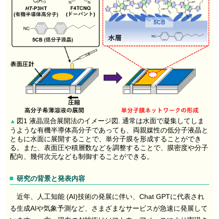
図1 液晶混合展開法のイメージ図. 通常は水面で凝集してしま
▲
うような有機半導体高分子であっても、両親媒性の低分子液晶と
ともに水面に展開することで、単分子膜を形成することができ
る。また、表面圧や積層数などを調整することで、膜密度や分子
配向、幾何次元なども制御することができる。
研究の背景と発表内容
近年、人工知能
(AI)
技術の発展に伴い、
Chat GPT
に代表され
る生成
AI
や気象予測など、さまざまなサービスが急速に発展して