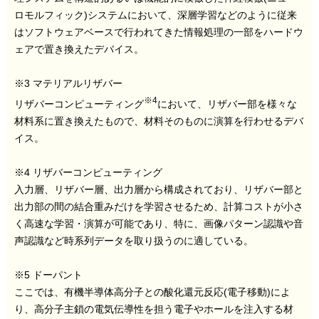
ロモルフィック)システムにおいて、深層学習などのように従来
はソフトウェアベースで行われてきた情報処理の一部をハードウ
ェアで置き換えたデバイス。
※3 マテリアルリザバー
※
4
リザバーコンピューティング
において、リザバー部を様々な
材料系に置き換えたもので、材料そのものに演算を行わせるデバ
イス。
※4 リザバーコンピューティング
入力層、リザバー層、出力層から構成されており、リザバー部と
出力部の間の結合重みだけを学習させるため、計算コストが小さ
く高速な学習・演算が可能であり、特に、画像パターン認識や音
声認識など時系列データを取り扱うのに適している。
※5 ドーパント
ここでは、有機半導体高分子との酸化還元反応(電子移動)によ
り、高分子主鎖の電気伝導性を担う電子やホールを注入する材