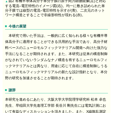
図2 有機半導体高分子単分子膜の原子間力顕微鏡像(左)と対応
▲
する電流–電圧特性のイメージ図(右)。均一に敷き詰められた単
分子膜では線型の電流–電圧特性を示すが(青)、二次元のネット
ワーク構造とすることで非線形特性が現れる(赤)。
今後の展望
本研究で用いた手法は、一般的に広く知られる様々な有機半導
体高分子に適用することができる汎用的な手法であり、高分子材
料ベースのニューロモルフィックマテリアル開発へ向けた強力な
手法になることが期待されます。また、本研究は従来の構造制御
がなされていないランダムなナノ構造を有するニューロモルフィ
ックマテリアルとは異なり、用途に応じて自在に構造制御しうる
ニューロモルフィックマテリアルの新たな設計指針となり、本分
野の研究を加速させることが期待されます。
謝辞
本研究を進めるにあたり、大阪大学大学院理学研究科 松本 卓也
先生、早稲田大学先進理工学部 長谷川 剛先生には電気計測にお
いて有益なディスカッションを頂きました。また、X線散乱測定