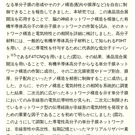
なる単分子膜の形成やそのナノ構造
(
配向や膜厚など
)
を自在に制
御できることを報告してきました。本研究では、この液晶混合展
開法を応用することで、脳の神経ネットワーク構造を模倣した有
機半導体高分子の単分子膜ネットワークの作製を試み、そのネッ
トワーク構造と電気特性との相関を詳細に検討しました。高分子
材料には、一般的な有機半導体高分子材料として知られる
P3HT
を用い、さらに導電性を付与するために代表的な低分子ドーパン
※
5
ト
である
F4TCNQ
を用いました
(
図
1)
。その結果、液晶混合展
開法を用いることで、有機半導体高分子からなる単分子膜ネット
ワーク構造の作製に成功し、その二次元膜密度やドープ割合、膜
厚、分子配向といったナノ構造を精密に制御することに成功しま
した。さらに、そのナノ構造と電気特性との相関を系統的に調査
した結果、二次元的に広がったネットワーク構造を示す単分子膜
においてのみ非線形の電気伝導特性が見られ、二次元に制限され
ているネットワーク型の伝導経路が非線形の電気特性を発現する
ための重要な因子であることを初めて明らかにしました
(
図
2)
。
このようにして調製した導電性高分子の単分子膜ネットワーク
は、非線形性や高次性、短期記憶といったマテリアルリザバー素