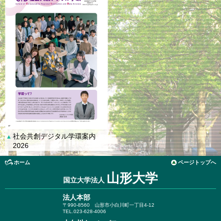
社会共創デジタル学環案内
▲
2026
ホーム
ページトップへ
山形大学
国立大学法人
法人本部
〒990-8560
山形市小白川町一丁目4-12
TEL.023-628-4006