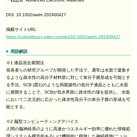
DOI: 10.1002/aelm.202400427
掲載サイトURL:
https://onlinelibrary.wiley.com/doi/10.1002/aelm.202400427
用語解説
※1 液晶混合展開法
発表者らの研究グループが開発した手法で、通常は水面で凝集す
るような疎水性の高分子材料群に対して単分子膜形成を可能とす
る手法。5CB (図1)のような両親媒性の低分子液晶とともに水面
に展開することで、5CBが気水界面に疎水性の場を提供し、水面
において二次元的に広がった疎水性高分子の単分子膜の形成を可
能とする。
※2 脳型コンピューティングデバイス
人間の脳神経系のように高速かつエネルギー効率に優れた情報処
理システムを構造的あるいは機能的に模倣した神経模倣(ニュー