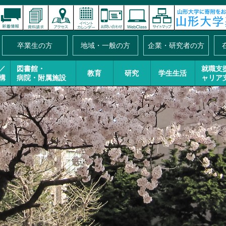
卒業生の方
地域・一般の方
企業・研究者の方
／
図書館・
就職支
教育
研究
学生生活
構
病院・附属施設
ャリア