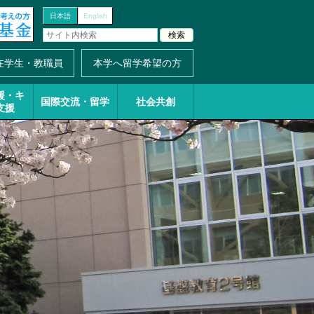
日本語
English
在学生・教職員
本学へ留学希望の方
援・
キ
国際交流・留学
社会共創
支援