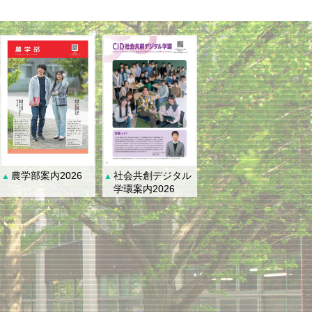
社会共創デジタル
農学部案内2026
▲
▲
学環案内2026