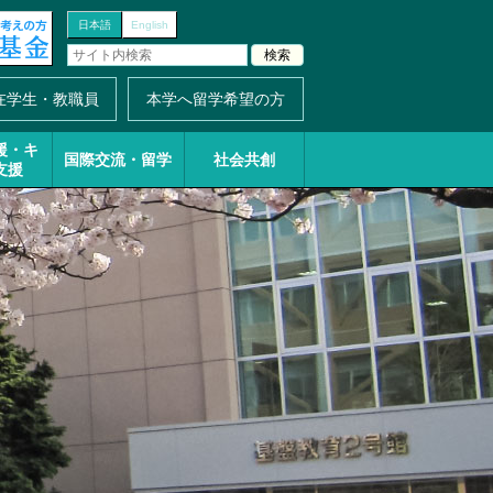
日本語
English
在学生・教職員
本学へ留学希望の方
援・
キ
国際交流・留学
社会共創
支援