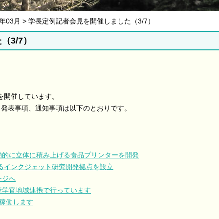
18年03月 > 学長定例記者会見を開催しました（3/7）
3/7）
を開催しています。
。発表事項、通知事項は以下のとおりです。
動的に立体に積み上げる食品プリンターを開発
るインクジェット研究開発拠点を設立
ージへ
産学官地域連携で行っています
稼働します