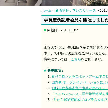
ホーム
>
新着情報：プレスリリース
> 20
学長定例記者会見を開催しました（
掲載日：2018.03.07
山形大学では、毎月2回学長定例記者会見
本日、3月1回目の記者会見を行いました
資料については、
こちら
をご覧下さい。
発表事項：
食品ブロックをロボットアームで自
国内初 オープンイノベーションによ
地域定住農業者育成事業が次のステ
「ベニちゃんバス」運行状況解析を
4月から起業家育成プログラムを本格