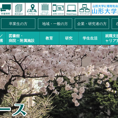
卒業生の方
地域・一般の方
企業・研究者の方
／
図書館・
就職支
教育
研究
学生生活
構
病院・附属施設
ャリア