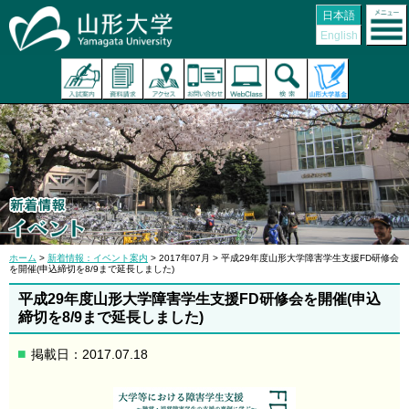
日本語
English
ホーム
>
新着情報：イベント案内
> 2017年07月 > 平成29年度山形大学障害学生支援FD研修会
を開催(申込締切を8/9まで延長しました)
平成29年度山形大学障害学生支援FD研修会を開催(申込
締切を8/9まで延長しました)
掲載日：2017.07.18