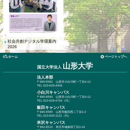
社会共創デジタル学環案内
▲
2026
ホーム
ページトップへ
山形大学
国立大学法人
法人本部
〒990-8560
山形市小白川町一丁目4-12
TEL.023-628-4006
小白川キャンパス
〒990-8560
山形市小白川町一丁目4-12
TEL.023-628-4744（代）
飯田キャンパス
〒990-9585
山形市飯田西二丁目2-2
TEL.023-633-1122（代）
米沢キャンパス
〒992-8510
米沢市城南四丁目3-16