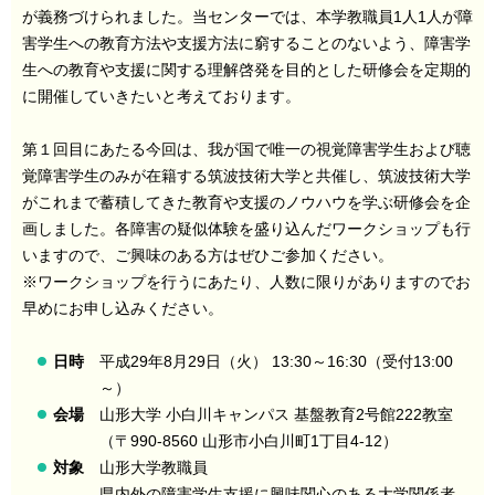
が義務づけられました。当センターでは、本学教職員1人1人が障
害学生への教育方法や支援方法に窮することのないよう、障害学
生への教育や支援に関する理解啓発を目的とした研修会を定期的
に開催していきたいと考えております。
第１回目にあたる今回は、我が国で唯一の視覚障害学生および聴
覚障害学生のみが在籍する筑波技術大学と共催し、筑波技術大学
がこれまで蓄積してきた教育や支援のノウハウを学ぶ研修会を企
画しました。各障害の疑似体験を盛り込んだワークショップも行
いますので、ご興味のある方はぜひご参加ください。
※ワークショップを行うにあたり、人数に限りがありますのでお
早めにお申し込みください。
日時
平成29年8月29日（火） 13:30～16:30（受付13:00
～）
会場
山形大学 小白川キャンパス 基盤教育2号館222教室
（〒990-8560 山形市小白川町1丁目4-12）
対象
山形大学教職員
県内外の障害学生支援に興味関心のある大学関係者