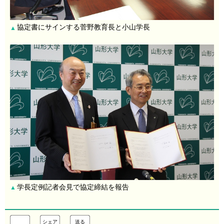
協定書にサインする菅野教育長と小山学長
▲
学長定例記者会見で協定締結を報告
▲
シェア
送る