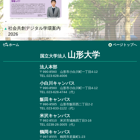
社会共創デジタル学環案内
▲
2026
ホーム
ページトップへ
山形大学
国立大学法人
法人本部
〒990-8560
山形市小白川町一丁目4-12
TEL.023-628-4006
小白川キャンパス
〒990-8560
山形市小白川町一丁目4-12
TEL.023-628-4744（代）
飯田キャンパス
〒990-9585
山形市飯田西二丁目2-2
TEL.023-633-1122（代）
米沢キャンパス
〒992-8510
米沢市城南四丁目3-16
TEL.0238-26-3005（代）
鶴岡キャンパス
〒997-8555
鶴岡市若葉町1-23