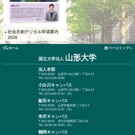
社会共創デジタル学環案内
▲
2026
ホーム
ページトップへ
山形大学
国立大学法人
法人本部
〒990-8560
山形市小白川町一丁目4-12
TEL.023-628-4006
小白川キャンパス
〒990-8560
山形市小白川町一丁目4-12
TEL.023-628-4744（代）
飯田キャンパス
〒990-9585
山形市飯田西二丁目2-2
TEL.023-633-1122（代）
米沢キャンパス
〒992-8510
米沢市城南四丁目3-16
TEL.0238-26-3005（代）
鶴岡キャンパス