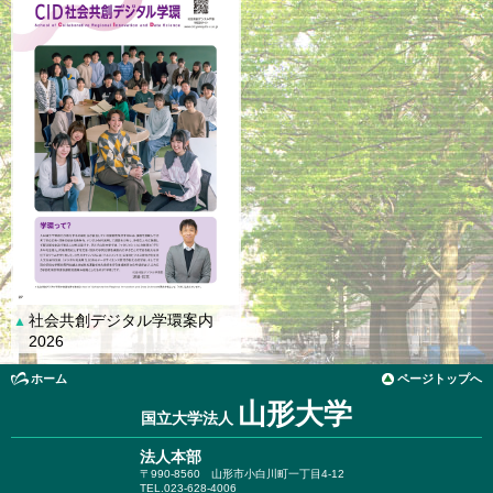
社会共創デジタル学環案内
▲
2026
ホーム
ページトップへ
山形大学
国立大学法人
法人本部
〒990-8560
山形市小白川町一丁目4-12
TEL.023-628-4006