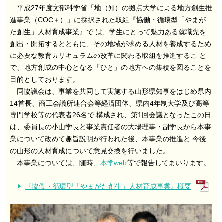
平成27年度文部科学省「地（知）の拠点大学による地方創生推
進事業（COC＋）」に採択された取組『協働・循環型「やまが
た創生」人材育成事業』で は、学生にとって魅力ある就職先を
創出・開拓するとともに、その地域が求める人材を養成するため
に必要な教育カリキュラムの改革に関わる取組を推進するこ と
で、地方創成の中心となる「ひと」の地方への集積を図ることを
目的としております。
同協議会は、事業を共同して実施する山形県知事をはじめ県内
14首長、商工会議所連合会等経済団体、県内4年制大学及び高等
専門学校等の代表者26名で 構成され、第1回会議となったこの日
は、委員長の小山学長と事業責任者の大場理事・副学長から本事
業について改めて趣旨説明が行われた後、本事業の推進と 今後
の山形の人材育成について意見交換を行いました。
本事業については、随時、
本学web
等で報告してまいります。
『協働・循環型「やまがた創生」人材育成事業』概要