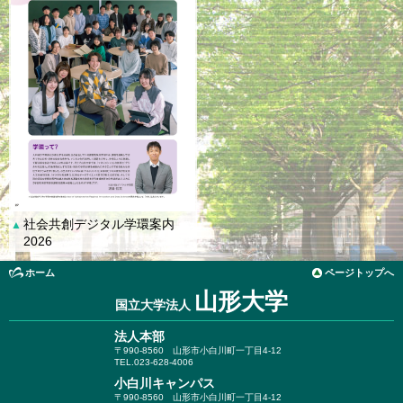
社会共創デジタル学環案内
▲
2026
ホーム
ページトップへ
山形大学
国立大学法人
法人本部
〒990-8560
山形市小白川町一丁目4-12
TEL.023-628-4006
小白川キャンパス
〒990-8560
山形市小白川町一丁目4-12