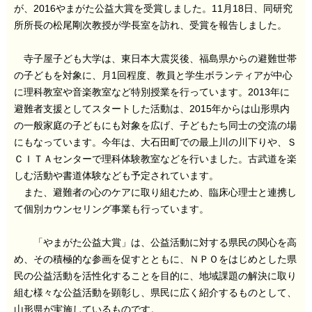
が、2016やまがた公益大賞を受賞しました。11月18日、同研究
所所長の松尾剛次教授が学長室を訪れ、受賞を報告しました。
寺子屋子ども大学は、東日本大震災後、福島県からの避難世帯
の子どもを対象に、月1回程度、教員と学生ボランティアが中心
に理科教室や音楽教室など特別授業を行っています。2013年に
避難者支援としてスタートした活動は、2015年からは山形県内
の一般家庭の子どもにも対象を広げ、子どもたち同士の交流の場
にもなっています。今年は、大石田町での最上川の川下りや、Ｓ
ＣＩＴＡセンターで理科体験教室などを行いました。古武道を楽
しむ活動や書道体験なども予定されています。
また、避難者の心のケアに取り組むため、臨床心理士と連携し
て個別カウンセリング事業も行っています。
「やまがた公益大賞」は、公益活動に対する県民の関心を高
め、その積極的な参画を促すとともに、ＮＰＯをはじめとした県
民の公益活動を活性化することを目的に、地域課題の解決に取り
組む様々な公益活動を顕彰し、県民に広く紹介するものとして、
山形県が実施しているものです。