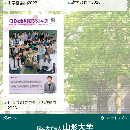
農学部案内2026
工学部案内2027
▲
▲
社会共創デジタル学環案内
▲
2026
ホーム
ページトップへ
山形大学
国立大学法人