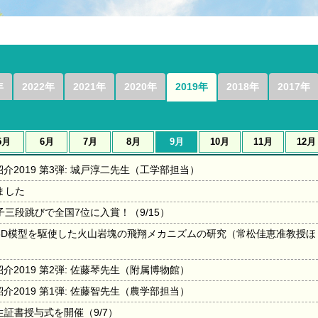
年
2022年
2021年
2020年
2019年
2018年
2017年
5月
6月
7月
8月
9月
10月
11月
12月
紹介2019 第3弾: 城戸淳二先生（工学部担当）
ました
三段跳びで全国7位に入賞！（9/15）
3D模型を駆使した火山岩塊の飛翔メカニズムの研究（常松佳恵准教授ほ
紹介2019 第2弾: 佐藤琴先生（附属博物館）
紹介2019 第1弾: 佐藤智先生（農学部担当）
証書授与式を開催（9/7）