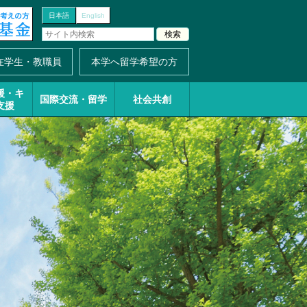
日本語
English
在学生・教職員
本学へ留学希望の方
援・
キ
国際交流・留学
社会共創
支援