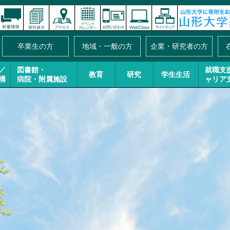
卒業生の方
地域・一般の方
企業・研究者の方
／
図書館・
就職支
教育
研究
学生生活
構
病院・附属施設
ャリア