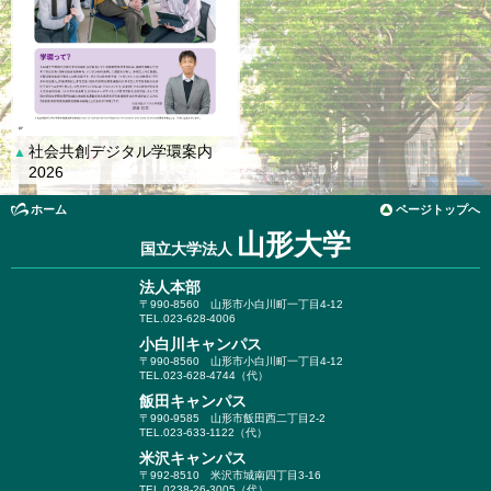
社会共創デジタル学環案内
▲
2026
ホーム
ページトップへ
山形大学
国立大学法人
法人本部
〒990-8560
山形市小白川町一丁目4-12
TEL.023-628-4006
小白川キャンパス
〒990-8560
山形市小白川町一丁目4-12
TEL.023-628-4744（代）
飯田キャンパス
〒990-9585
山形市飯田西二丁目2-2
TEL.023-633-1122（代）
米沢キャンパス
〒992-8510
米沢市城南四丁目3-16
TEL.0238-26-3005（代）