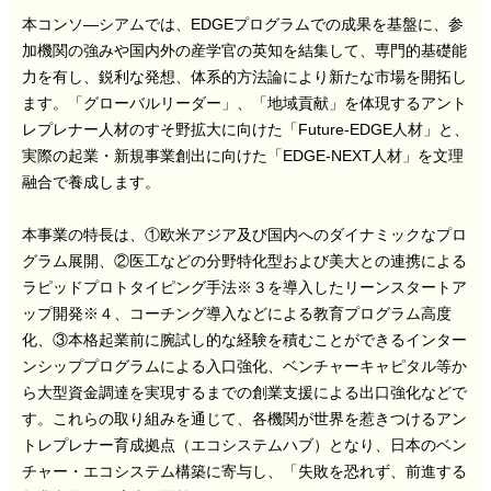
本コンソ―シアムでは、EDGEプログラムでの成果を基盤に、参
加機関の強みや国内外の産学官の英知を結集して、専門的基礎能
力を有し、鋭利な発想、体系的方法論により新たな市場を開拓し
ます。「グローバルリーダー」、「地域貢献」を体現するアント
レプレナー人材のすそ野拡大に向けた「Future-EDGE人材」と、
実際の起業・新規事業創出に向けた「EDGE-NEXT人材」を文理
融合で養成します。
本事業の特長は、①欧米アジア及び国内へのダイナミックなプロ
グラム展開、②医工などの分野特化型および美大との連携による
ラピッドプロトタイピング手法※３を導入したリーンスタートア
ップ開発※４、コーチング導入などによる教育プログラム高度
化、③本格起業前に腕試し的な経験を積むことができるインター
ンシッププログラムによる入口強化、ベンチャーキャピタル等か
ら大型資金調達を実現するまでの創業支援による出口強化などで
す。これらの取り組みを通じて、各機関が世界を惹きつけるアン
トレプレナー育成拠点（エコシステムハブ）となり、日本のベン
チャー・エコシステム構築に寄与し、「失敗を恐れず、前進する