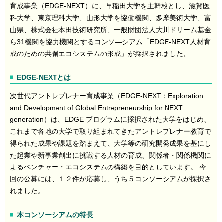
育成事業（EDGE-NEXT）に、早稲田大学を主幹校とし、滋賀医
科大学、東京理科大学、山形大学を協働機関、多摩美術大学、富
山県、株式会社本田技術研究所、一般財団法人大川ドリーム基金
ら31機関を協力機関とするコンソ―シアム「EDGE-NEXT人材育
成のための共創エコシステムの形成」が採択されました。
EDGE-NEXTとは
次世代アントレプレナー育成事業（EDGE-NEXT：Exploration
and Development of Global Entrepreneurship for NEXT
generation）は、EDGE プログラムに採択された大学をはじめ、
これまで各地の大学で取り組まれてきたアントレプレナー教育で
得られた成果や課題を踏まえて、大学等の研究開発成果を基にし
た起業や新事業創出に挑戦する人材の育成、関係者・関係機関に
よるベンチャー・エコシステムの構築を目的としています。 今
回の公募には、１２件が応募し、うち５コンソーシアムが採択さ
れました。
本コンソーシアムの特長