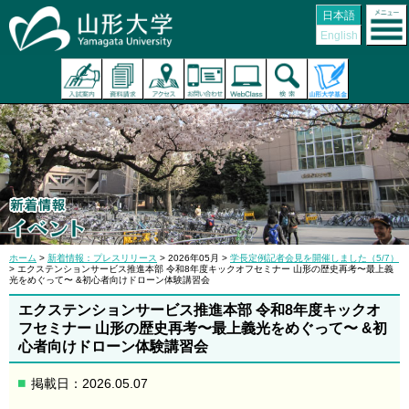
日本語
English
ホーム
>
新着情報：プレスリリース
> 2026年05月 >
学長定例記者会見を開催しました（5/7）
> エクステンションサービス推進本部 令和8年度キックオフセミナー 山形の歴史再考〜最上義
光をめぐって〜 &初心者向けドローン体験講習会
エクステンションサービス推進本部 令和8年度キックオ
フセミナー 山形の歴史再考〜最上義光をめぐって〜 &初
心者向けドローン体験講習会
掲載日：2026.05.07