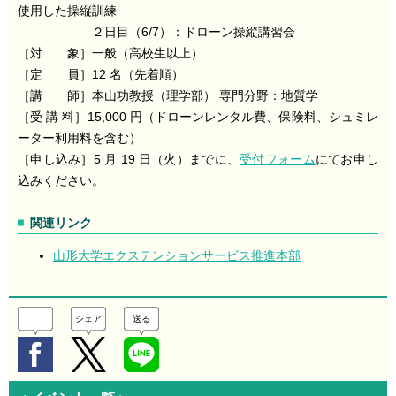
使用した操縦訓練
２日目（6/7）：ドローン操縦講習会
［対 象］一般（高校生以上）
［定 員］12 名（先着順）
［講 師］本山功教授（理学部） 専門分野：地質学
［受 講 料］15,000 円（ドローンレンタル費、保険料、シュミレ
ーター利用料を含む）
［申し込み］5 月 19 日（火）までに、
受付フォーム
にてお申し
込みください。
関連リンク
山形大学エクステンションサービス推進本部
シェア
送る