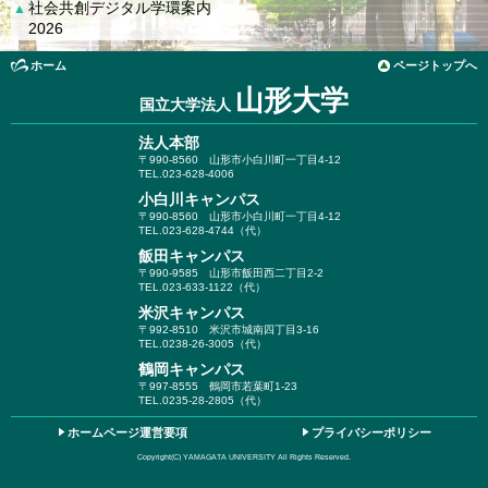
社会共創デジタル学環案内
▲
2026
ホーム
ページトップへ
山形大学
国立大学法人
法人本部
〒990-8560
山形市小白川町一丁目4-12
TEL.023-628-4006
小白川キャンパス
〒990-8560
山形市小白川町一丁目4-12
TEL.023-628-4744（代）
飯田キャンパス
〒990-9585
山形市飯田西二丁目2-2
TEL.023-633-1122（代）
米沢キャンパス
〒992-8510
米沢市城南四丁目3-16
TEL.0238-26-3005（代）
鶴岡キャンパス
〒997-8555
鶴岡市若葉町1-23
TEL.0235-28-2805（代）
ホームページ運営要項
プライバシーポリシー
Copyright(C) YAMAGATA UNIVERSITY All Rights Reserved.