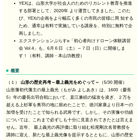
YEXは、山形大学が社会人のためのリカレント教育を推進
する部署として、2020年 より運営してきました。このた
び、YEXの企画をより幅広く多くの市民の皆様に周 知する
ため、通常は有料で実施している講座を、特別に無料で企
画しました。
エクステンションぷらすα「初心者向けドローン体験講習
会 Vol.4」も、6月６日 （土）～７日（日）に開催しま
す！（有料、講師・本山功教授）
概要
（１）
山形の歴史再考～最上義光をめぐって～
（5/30 開催）
山形藩初代藩主の最上義光（もがみ よしあき）は、1600（慶⾧
5）年の慶⾧出羽合戦において、直江兼続の猛攻を凌ぎ、２万を
超える上杉軍を奥羽の地に留めたことで、徳川家康より日本一の
加増を受けたことで知られる武将です。しかし、その実像や功績
については、これまで必ずしも十分に見直されてきたとは言えま
せん。近年、 最上義光の再評価に取り組む松尾剛次名誉教授を
講師に迎え、新たな最上義光像を提示するとともに、山形の歴史