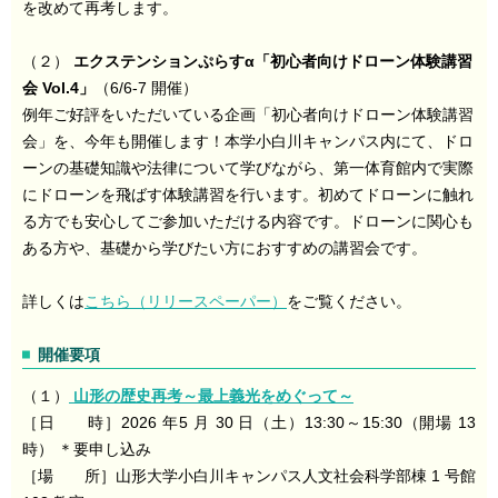
を改めて再考します。
（２）
エクステンションぷらすα「初心者向けドローン体験講習
会 Vol.4」
（6/6-7 開催）
例年ご好評をいただいている企画「初心者向けドローン体験講習
会」を、今年も開催します！本学小白川キャンパス内にて、ドロ
ーンの基礎知識や法律について学びながら、第一体育館内で実際
にドローンを飛ばす体験講習を行います。初めてドローンに触れ
る方でも安心してご参加いただける内容です。ドローンに関心も
ある方や、基礎から学びたい方におすすめの講習会です。
詳しくは
こちら（リリースペーパー）
をご覧ください。
開催要項
（１）
山形の歴史再考～最上義光をめぐって～
［日 時］2026 年5 月 30 日（土）13:30～15:30（開場 13
時） ＊要申し込み
［場 所］山形大学小白川キャンパス人文社会科学部棟 1 号館