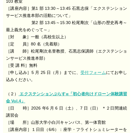
103 教室
［講座内容］第1 部 13:30～13:45 石黒志保「エクステンション
サービス推進本部の活動について」
第2 部 13:45～15:30 松尾剛次「山形の歴史再考～
最上義光をめぐって～」
［対 象］一般（高校生以上）
［定 員］80 名（先着順）
［講 師］松尾剛次名誉教授、石黒志保講師（エクステンショ
ンサービス推進本部）
［受 講 料］無料
［申し込み］5 月 25 日（月）までに、
受付フォーム
にてお申し
込みください。
（２）
エクステンションぷらすα「初心者向けドローン体験講習
会 Vol.4」
［日 時］2026 年6 月 6 日（土）、7 日（日） ＊２日間連続
講習会
［場 所］山形大学小白川キャンパス、第一体育館
［講座内容］１日目（6/6）：座学・フライトシュミレーターを