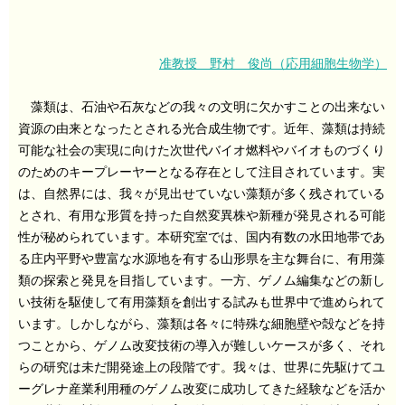
准教授 野村 俊尚（応用細胞生物学）
藻類は、石油や石灰などの我々の文明に欠かすことの出来ない
資源の由来となったとされる光合成生物です。近年、藻類は持続
可能な社会の実現に向けた次世代バイオ燃料やバイオものづくり
のためのキープレーヤーとなる存在として注目されています。実
は、自然界には、我々が見出せていない藻類が多く残されている
とされ、有用な形質を持った自然変異株や新種が発見される可能
性が秘められています。本研究室では、国内有数の水田地帯であ
る庄内平野や豊富な水源地を有する山形県を主な舞台に、有用藻
類の探索と発見を目指しています。一方、ゲノム編集などの新し
い技術を駆使して有用藻類を創出する試みも世界中で進められて
います。しかしながら、藻類は各々に特殊な細胞壁や殻などを持
つことから、ゲノム改変技術の導入が難しいケースが多く、それ
らの研究は未だ開発途上の段階です。我々は、世界に先駆けてユ
ーグレナ産業利用種のゲノム改変に成功してきた経験などを活か