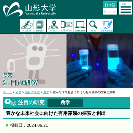
日本語
English
ホーム
>
研究
>
注目の研究
>
農学
> 豊かな未来社会に向けた有用藻類の探索と創出
注目の研究
農学
豊かな未来社会に向けた有用藻類の探索と創出
掲載日：2024.06.21