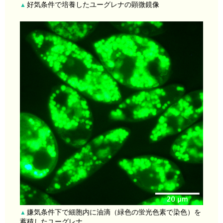
好気条件で培養したユーグレナの顕微鏡像
▲
嫌気条件下で細胞内に油滴（緑色の蛍光色素で染色）を
▲
蓄積したユーグレナ