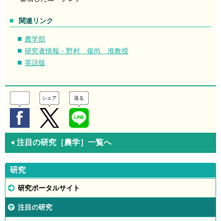
関連リンク
農学部
研究者情報－野村 俊尚 准教授
英語版
シェア
送る
注目の研究［農学］一覧へ
◀
研究
研究ポータルサイト
注目の研究