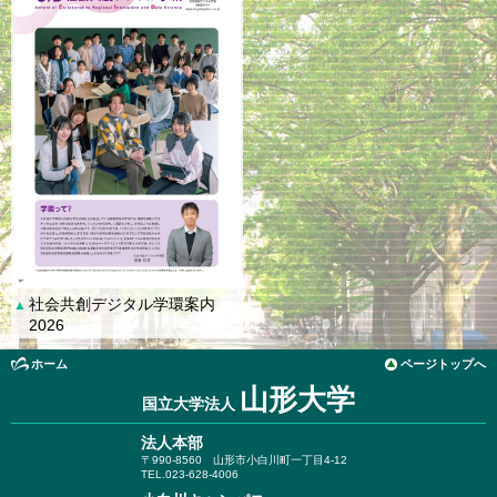
社会共創デジタル学環案内
▲
2026
ホーム
ページトップへ
山形大学
国立大学法人
法人本部
〒990-8560
山形市小白川町一丁目4-12
TEL.023-628-4006