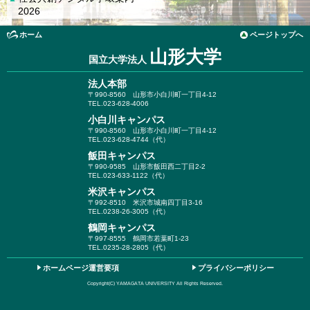
2026
ホーム
ページトップへ
山形大学
国立大学法人
法人本部
〒990-8560
山形市小白川町一丁目4-12
TEL.023-628-4006
小白川キャンパス
〒990-8560
山形市小白川町一丁目4-12
TEL.023-628-4744（代）
飯田キャンパス
〒990-9585
山形市飯田西二丁目2-2
TEL.023-633-1122（代）
米沢キャンパス
〒992-8510
米沢市城南四丁目3-16
TEL.0238-26-3005（代）
鶴岡キャンパス
〒997-8555
鶴岡市若葉町1-23
TEL.0235-28-2805（代）
ホームページ運営要項
プライバシーポリシー
Copyright(C) YAMAGATA UNIVERSITY All Rights Reserved.