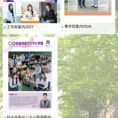
農学部案内2026
工学部案内2027
▲
▲
社会共創デジタル学環案内
▲