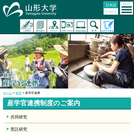
日本語
English
ホーム
>
研究
> 産学官連携
産学官連携制度のご案内
共同研究
受託研究