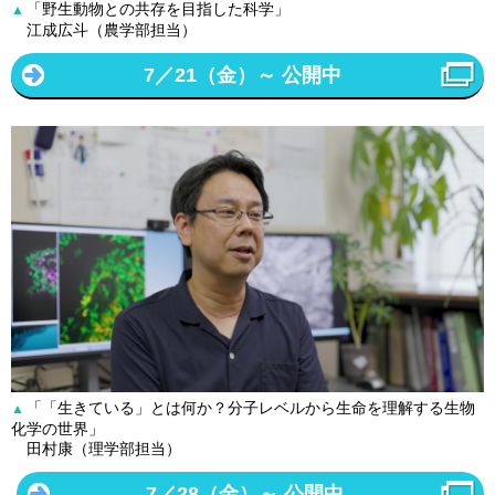
「野生動物との共存を目指した科学」
▲
江成広斗（農学部担当）
7／21（金）～ 公開中
「「生きている」とは何か？分子レベルから生命を理解する生物
▲
化学の世界」
田村康（理学部担当）
7／28（金）～ 公開中