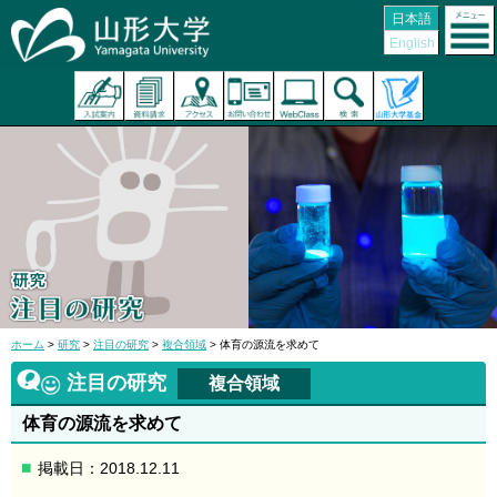
日本語
English
ホーム
>
研究
>
注目の研究
>
複合領域
> 体育の源流を求めて
注目の研究
複合領域
体育の源流を求めて
掲載日：2018.12.11