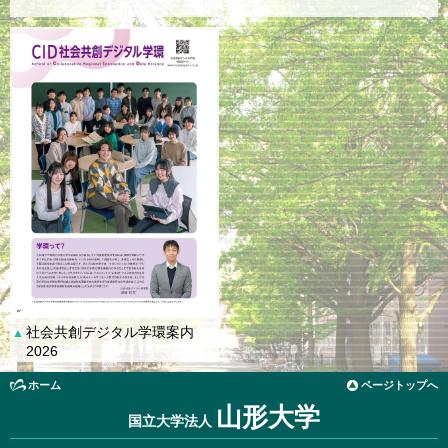
社会共創デジタル学環案内
▲
2026
ホーム
ページトップへ
山形大学
国立大学法人