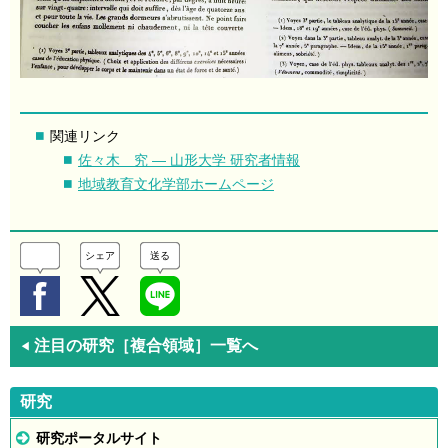
関連リンク
佐々木 究 ― 山形大学 研究者情報
地域教育文化学部ホームページ
シェア
送る
注目の研究［複合領域］一覧へ
◀
研究
研究ポータルサイト