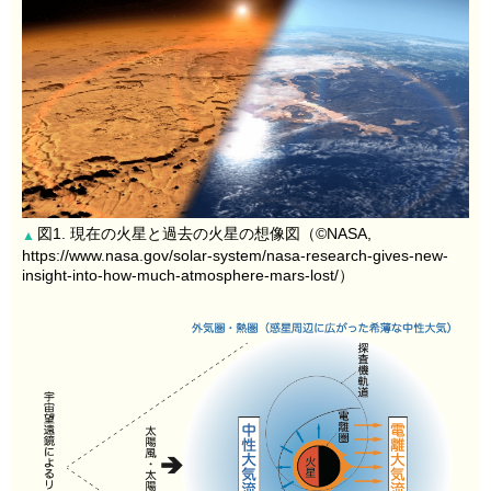
図1. 現在の火星と過去の火星の想像図（©NASA,
▲
https://www.nasa.gov/solar-system/nasa-research-gives-new-
insight-into-how-much-atmosphere-mars-lost/）