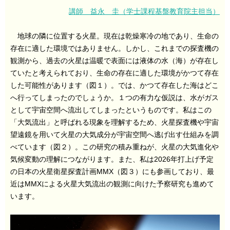
講師 益永 圭（学士課程基盤教育院主担当）
地球の隣に位置する火星。現在は乾燥寒冷の地であり、生命の
存在に適した環境ではありません。しかし、これまでの探査機の
観測から、過去の火星は温暖で表面には液体の水（海）が存在し
ていたと考えられており、生命の存在に適した環境がかつて存在
した可能性があります（図１）。では、かつて存在した海はどこ
へ行ってしまったのでしょうか。１つの有力な仮説は、水がガス
として宇宙空間へ流出してしまったというものです。私はこの
「大気流出」と呼ばれる現象を理解するため、火星探査機や宇宙
望遠鏡を用いて火星の大気成分が宇宙空間へ逃げ出す仕組みを調
べています（図２）。この研究の積み重ねが、火星の大気進化や
気候変動の理解につながります。また、私は2026年打上げ予定
の日本の火星衛星探査計画MMX（図３）にも参画しており、最
近はMMXによる火星大気流出の観測に向けた予察研究も進めて
います。