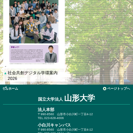
社会共創デジタル学環案内
▲
2026
ホーム
ページトップへ
山形大学
国立大学法人
法人本部
〒990-8560
山形市小白川町一丁目4-12
TEL.023-628-4006
小白川キャンパス
〒990-8560
山形市小白川町一丁目4-12