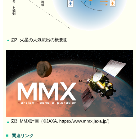
図2. 火星の大気流出の概要図
▲
図3. MMX計画（©JAXA, https://www.mmx.jaxa.jp/）
▲
関連リンク