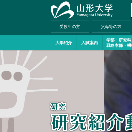
受験生の方
父母等の方
学部・研究科
大学紹介
入試案内
戦略本部・機