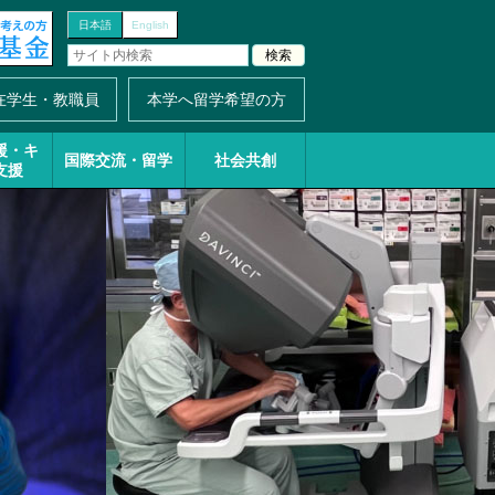
日本語
English
在学生・教職員
本学へ留学希望の方
援・
キ
国際交流・留学
社会共創
支援