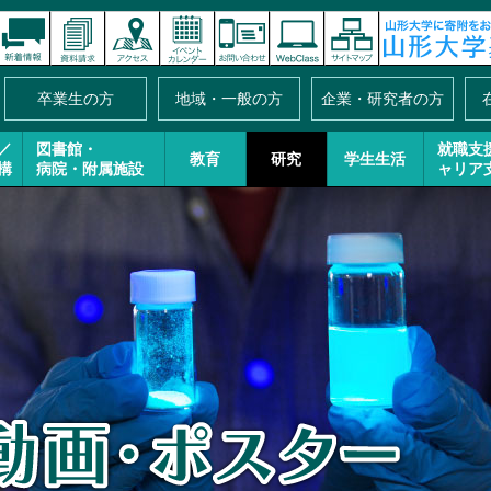
卒業生の方
地域・一般の方
企業・研究者の方
／
図書館・
就職支
教育
研究
学生生活
構
病院・附属施設
ャリア