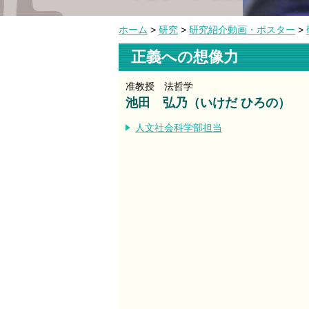
ホーム
>
研究
>
研究紹介動画・ポスター
>
正義への想像力
准教授 法哲学
池田 弘乃（いけだ ひろの）
人文社会科学部担当