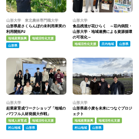
山形大学 東北農林専門職大学
山形大学
山形県産さくらんぼの未利用果実の
食品残渣が花ひらく ～荘内病院・
利用開拓PJ
山形大学・地域連携による資源循環
の可視化～
地域産業振興
地域活性化支援
地域活性化支援
庄内地域
山形県
山形県
山形大学
山形大学
起業家育成ワークショップ「地域の
山形県産小麦を未来につなぐプロジ
パワフル人材発掘大作戦」
ェクト
地域人材育成
地域活性化支援
地域産業振興
地域活性化支援
村山地域
山形県
村山地域
山形県