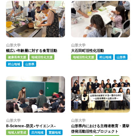
山形大学
山形大学
幅広い年齢層に対する食育活動
大石田町活性化活動
健康長寿支援
地域活性化支援
地域活性化支援
村山地域
山形県
村山地域
山形県
山形大学
山形大学
B-Science~防災×サイエンス~
山形県内における主権者教育・選挙
啓発活動活性化プロジェクト
地域人材育成
庄内地域
置賜地域