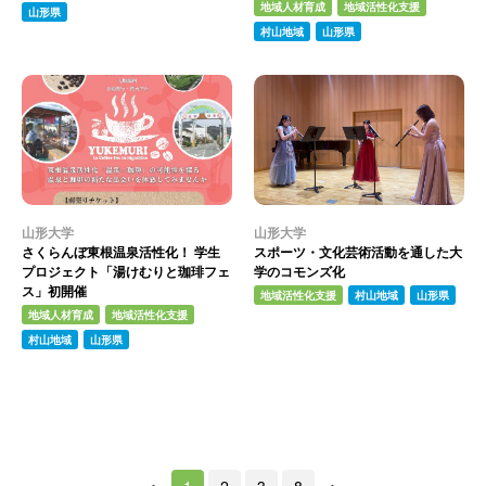
地域人材育成
地域活性化支援
山形県
村山地域
山形県
山形大学
山形大学
さくらんぼ東根温泉活性化！ 学生
スポーツ・文化芸術活動を通した大
プロジェクト「湯けむりと珈琲フェ
学のコモンズ化
ス」初開催
地域活性化支援
村山地域
山形県
地域人材育成
地域活性化支援
村山地域
山形県
＜
1
2
3
8
＞