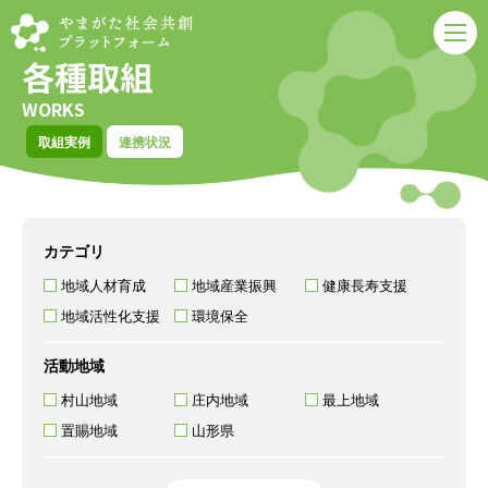
各種取組
WORKS
取組実例
連携状況
カテゴリ
地域人材育成
地域産業振興
健康長寿支援
地域活性化支援
環境保全
活動地域
村山地域
庄内地域
最上地域
置賜地域
山形県