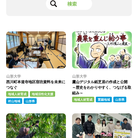
山形大学
山形大学
西川町本道寺地区宿坊資料を未来に
鷹山デジタル紙芝居の作成と公開
つなぐ
～歴史をわかりやすく、つなげる取
組み～
地域人材育成
地域活性化支援
地域人材育成
置賜地域
山形県
村山地域
山形県