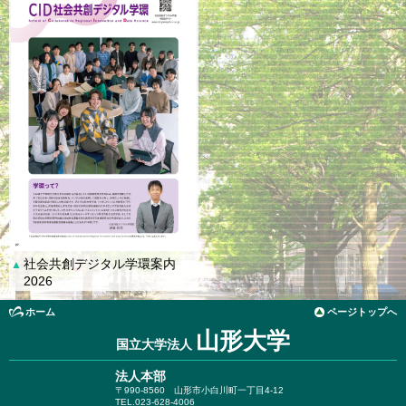
社会共創デジタル学環案内
▲
2026
ホーム
ページトップへ
山形大学
国立大学法人
法人本部
〒990-8560
山形市小白川町一丁目4-12
TEL.023-628-4006