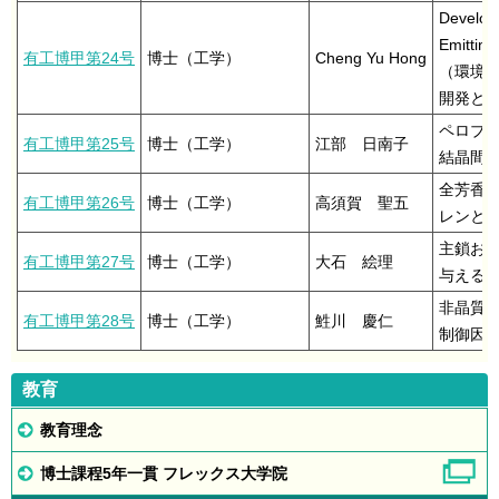
Developm
Emitting
有工博甲第24号
博士（工学）
Cheng Yu Hong
（環境
開発とL
ペロブ
有工博甲第25号
博士（工学）
江部 日南子
結晶間エ
全芳香
有工博甲第26号
博士（工学）
高須賀 聖五
レンと
主鎖お
有工博甲第27号
博士（工学）
大石 絵理
与える
非晶質
有工博甲第28号
博士（工学）
鮏川 慶仁
制御因
教育
教育理念
博士課程5年一貫 フレックス大学院