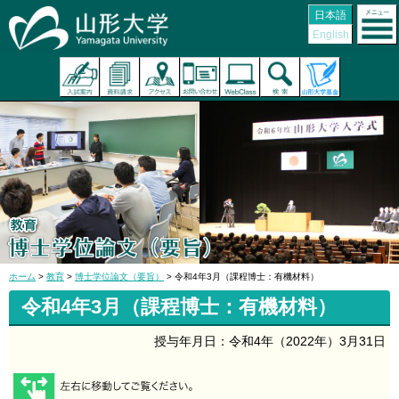
日本語
English
ホーム
>
教育
>
博士学位論文（要旨）
> 令和4年3月（課程博士：有機材料）
令和4年3月（課程博士：有機材料）
授与年月日：令和4年（2022年）3月31日