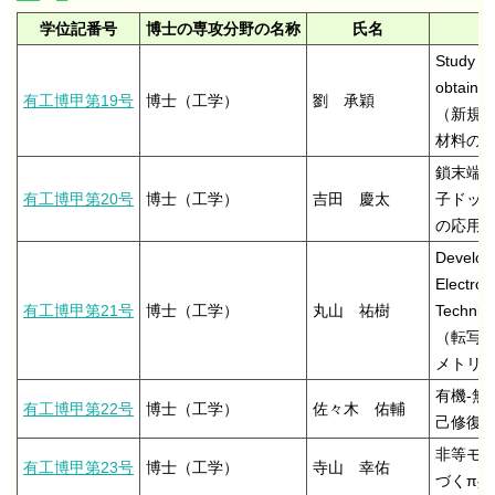
学位記番号
博士の専攻分野の名称
氏名
Study o
obtained
有工博甲第19号
博士（工学）
劉 承穎
（新規8
材料の
鎖末端に
有工博甲第20号
博士（工学）
吉田 慶太
子ドッ
の応用
Develop
Electrod
有工博甲第21号
博士（工学）
丸山 祐樹
Techniq
（転写
メトリ
有機-
有工博甲第22号
博士（工学）
佐々木 佑輔
己修復
非等モル
有工博甲第23号
博士（工学）
寺山 幸佑
づくπ