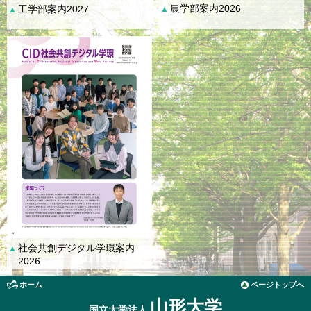
農学部案内2026
工学部案内2027
▲
▲
社会共創デジタル学環案内
▲
2026
ホーム
ページトップへ
山形大学
国立大学法人