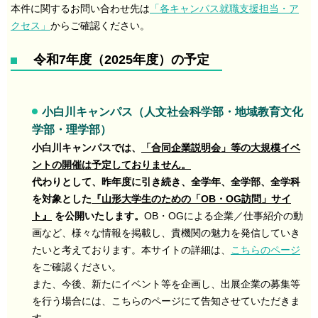
本件に関するお問い合わせ先は
「各キャンパス就職支援担当・ア
クセス」
からご確認ください。
令和7年度（2025年度）の予定
小白川キャンパス（人文社会科学部・地域教育文化
学部・理学部）
小白川キャンパスでは、
「合同企業説明会」等の大規模イベ
ントの開催は予定しておりません。
代わりとして、昨年度に引き続き、全学年、全学部、全学科
を対象とした
『山形大学生のための「OB・OG訪問」サイ
ト』
を公開いたします。
OB・OGによる企業／仕事紹介の動
画など、様々な情報を掲載し、貴機関の魅力を発信していき
たいと考えております。本サイトの詳細は、
こちらのページ
をご確認ください。
また、今後、新たにイベント等を企画し、出展企業の募集等
を行う場合には、こちらのページにて告知させていただきま